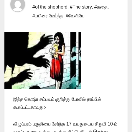
#of the shepherd
,
#The story
,
#கதை
,
#பயிரை மேய்ந்த
,
#வேளியே
இந்த கொடூர சம்பவம் குறித்து போலீஸ் தரப்பில்
கூறப்பட்டதாவது:-
விழுப்புரம் பகுதியை சேர்ந்த 17 வயதுடைய சிறுமி 10-ம்
வகுப்பு வரை படித்து முடித்து விட்டு வீட்டில் இருந்து