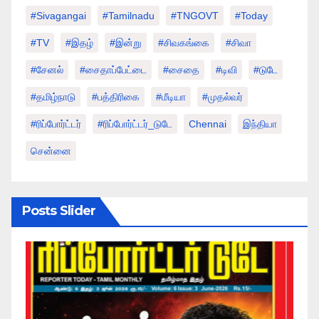
#sivagangai
#tamilnadu
#TNGOVT
#today
#TV
#இதழ்
#இன்று
#சிவகங்கை
#சிவா
#சேனல்
#சைதாப்பேட்டை
#சைதை
#டிவி
#டுடே
#தமிழ்நாடு
#பத்திரிகை
#மீடியா
#முதல்வர்
#ரிப்போர்ட்டர்
#ரிப்போர்ட்டர்_டுடே
Chennai
இந்தியா
சென்னை
Posts Slider