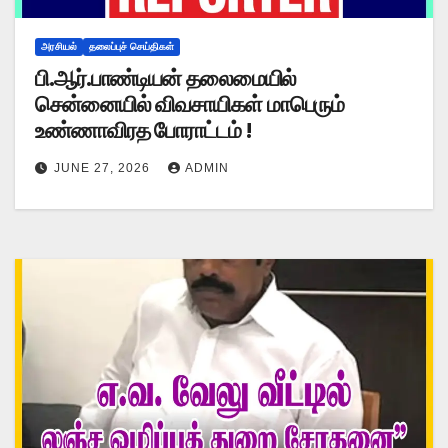
அரசியல்
தலைப்புச் செய்திகள்
பி.ஆர்.பாண்டியன் தலைமையில்
சென்னையில் விவசாயிகள் மாபெரும்
உண்ணாவிரத போராட்டம் !
JUNE 27, 2026
ADMIN