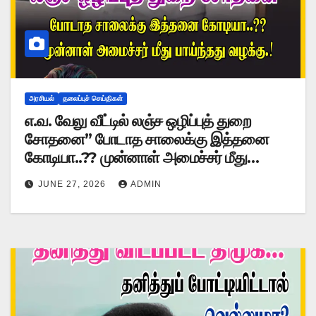
அரசியல்
தலைப்புச் செய்திகள்
எ.வ. வேலு வீட்டில் லஞ்ச ஒழிப்புத் துறை
சோதனை” போடாத சாலைக்கு இத்தனை
கோடியா..?? முன்னாள் அமைச்சர் மீது
பாய்ந்தது வழக்கு.!
JUNE 27, 2026
ADMIN