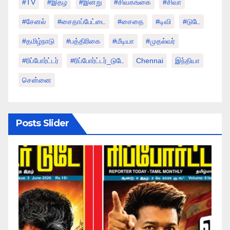
#TV
#இதழ்
#இன்று
#சிவகங்கை
#சிவா
#சேனல்
#சைதாப்பேட்டை
#சைதை
#டிவி
#டுடே
#தமிழ்நாடு
#பத்திரிகை
#மீடியா
#முதல்வர்
#ரிப்போர்ட்டர்
#ரிப்போர்ட்டர்_டுடே
Chennai
இந்தியா
சென்னை
Posts Slider