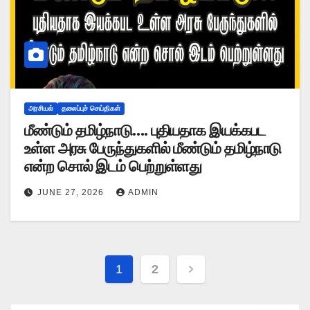
அரசியல்
தலைப்புச் செய்திகள்
மீண்டும் தமிழ்நாடு…. புதியதாக இயக்கபட
உள்ள அரசு பேருந்துகளில் மீண்டும் தமிழ்நாடு
என்ற சொல் இடம் பெற்றுள்ளது
JUNE 27, 2026
ADMIN
Posts
1
2
pagination