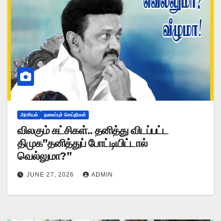
அரசியல்
தலைப்புச் செய்திகள்
விலகும் கட்சிகள்.. தனித்து விடப்பட்ட
திமுக”தனித்துப் போட்டியிட்டால்
வெல்லுமா?”
JUNE 27, 2026
ADMIN