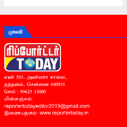
முகவரி