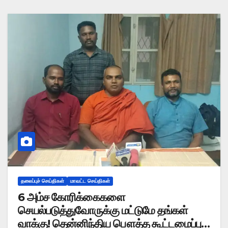
தலைப்புச் செய்திகள்
மாவட்ட செய்திகள்
6 அம்ச கோரிக்கைகளை
செயல்படுத்துவோருக்கு மட்டுமே தங்கள்
வாக்கு! தென்னிந்திய பௌத்த கூட்டமைப்பு