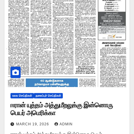
உலக செய்திகள்
தலைப்புச் செய்திகள்
ஈரான் யுத்தம் அத்துமீறலுக்கு இன்னொரு
பெயர் அமெரிக்கா
MARCH 19, 2026
ADMIN