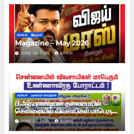
அரசியல்
இதழ்கள்
Magazine – May 2026
JUNE 28, 2026
ADMIN
அரசியல்
தலைப்புச் செய்திகள்
பி.ஆர்.பாண்டியன் தலைமையில்
சென்னையில் விவசாயிகள் மாபெரும்
உண்ணாவிரத போராட்டம் !
JUNE 27, 2026
ADMIN