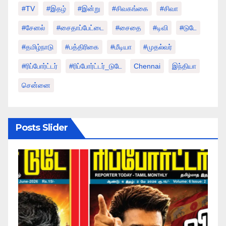
#TV
#இதழ்
#இன்று
#சிவகங்கை
#சிவா
#சேனல்
#சைதாப்பேட்டை
#சைதை
#டிவி
#டுடே
#தமிழ்நாடு
#பத்திரிகை
#மீடியா
#முதல்வர்
#ரிப்போர்ட்டர்
#ரிப்போர்ட்டர்_டுடே
Chennai
இந்தியா
சென்னை
Posts Slider