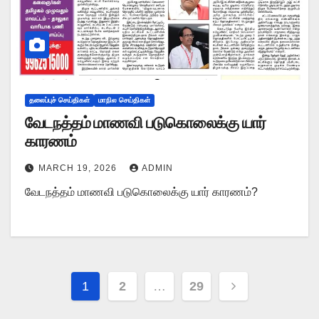
தலைப்புச் செய்திகள்
மாநில செய்திகள்
வேடநத்தம் மாணவி படுகொலைக்கு யார்
காரணம்
MARCH 19, 2026
ADMIN
வேடநத்தம் மாணவி படுகொலைக்கு யார் காரணம்?
Posts
1
2
…
29
pagination