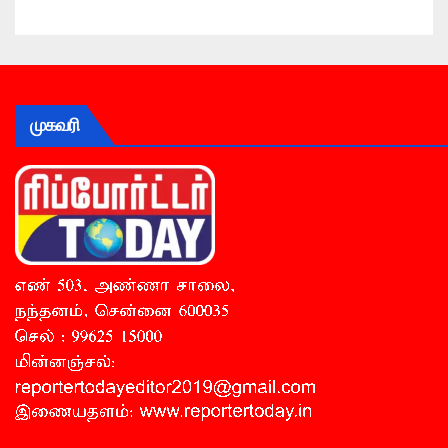
முகவரி