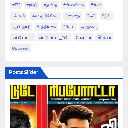
#TV
#இதழ்
#இன்று
#சிவகங்கை
#சிவா
#சேனல்
#சைதாப்பேட்டை
#சைதை
#டிவி
#டுடே
#தமிழ்நாடு
#பத்திரிகை
#மீடியா
#முதல்வர்
#ரிப்போர்ட்டர்
#ரிப்போர்ட்டர்_டுடே
Chennai
இந்தியா
சென்னை
Posts Slider