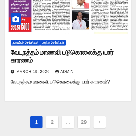
தலைப்புச் செய்திகள்
மாநில செய்திகள்
வேடநத்தம் மாணவி படுகொலைக்கு யார்
காரணம்
MARCH 19, 2026
ADMIN
வேடநத்தம் மாணவி படுகொலைக்கு யார் காரணம்?
Posts
1
2
…
29
pagination