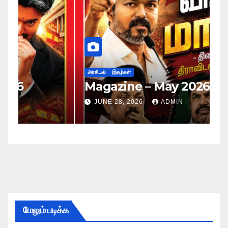
அர
ப
அரசியல்
இதழ்கள்
Magazine – May 2026
ச
ம
JUNE 28, 2026
ADMIN
மேலும் படிக்க