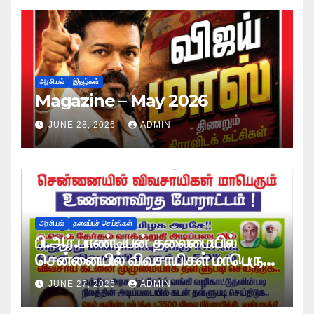
அரசியல்
இதழ்கள்
Magazine – May 2026
JUNE 28, 2026
ADMIN
அரசியல்
தலைப்புச் செய்திகள்
பி.ஆர்.பாண்டியன் தலைமையில்
சென்னையில் விவசாயிகள் மாபெரும்
உண்ணாவிரத போராட்டம் !
JUNE 27, 2026
ADMIN