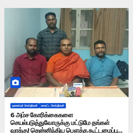
தலைப்புச் செய்திகள்
மாவட்ட செய்திகள்
6 அம்ச கோரிக்கைகளை
செயல்படுத்துவோருக்கு மட்டுமே தங்கள்
வாக்கு! தென்னிந்திய பௌத்த கூட்டமைப்பு