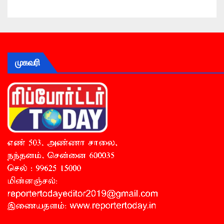
முகவரி