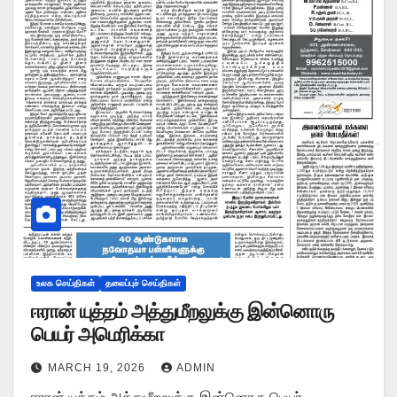
உலக செய்திகள்
தலைப்புச் செய்திகள்
ஈரான் யுத்தம் அத்துமீறலுக்கு இன்னொரு
பெயர் அமெரிக்கா
MARCH 19, 2026
ADMIN