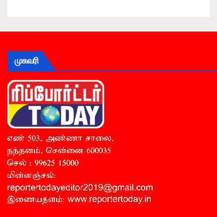
முகவரி