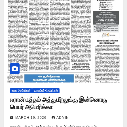
உலக செய்திகள்
தலைப்புச் செய்திகள்
ஈரான் யுத்தம் அத்துமீறலுக்கு இன்னொரு
பெயர் அமெரிக்கா
MARCH 19, 2026
ADMIN