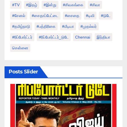
#TV
#இதழ்
#இன்று
#சிவகங்கை
#சிவா
#சேனல்
#சைதாப்பேட்டை
#சைதை
#டிவி
#டுடே
#தமிழ்நாடு
#பத்திரிகை
#மீடியா
#முதல்வர்
#ரிப்போர்ட்டர்
#ரிப்போர்ட்டர்_டுடே
Chennai
இந்தியா
சென்னை
Posts Slider