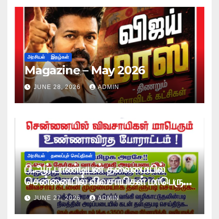
அரசியல்
இதழ்கள்
Magazine – May 2026
JUNE 28, 2026
ADMIN
அரசியல்
தலைப்புச் செய்திகள்
பி.ஆர்.பாண்டியன் தலைமையில்
சென்னையில் விவசாயிகள் மாபெரும்
உண்ணாவிரத போராட்டம் !
JUNE 27, 2026
ADMIN