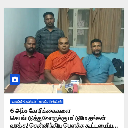
தலைப்புச் செய்திகள்
மாவட்ட செய்திகள்
6 அம்ச கோரிக்கைகளை
செயல்படுத்துவோருக்கு மட்டுமே தங்கள்
வாக்கு! தென்னிந்திய பௌத்த கூட்டமைப்பு