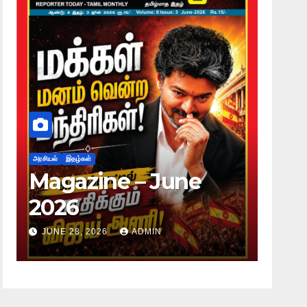
அரசியல்
இதழ்கள்
அரசியல்
இதழ்
Magazine – June
Maga
2026
2026
JUNE 28, 2026
ADMIN
JUNE 28