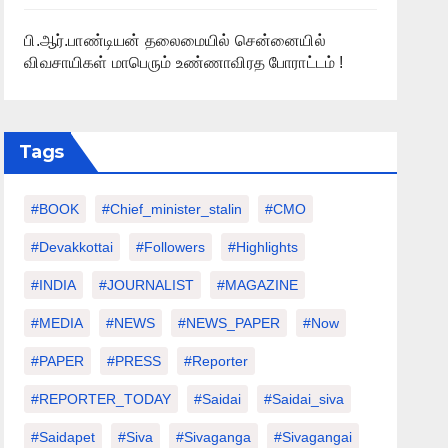
பி.ஆர்.பாண்டியன் தலைமையில் சென்னையில்
விவசாயிகள் மாபெரும் உண்ணாவிரத போராட்டம் !
Tags
#BOOK
#chief_minister_stalin
#CMO
#devakkottai
#followers
#highlights
#INDIA
#JOURNALIST
#MAGAZINE
#MEDIA
#NEWS
#NEWS_PAPER
#Now
#PAPER
#PRESS
#Reporter
#REPORTER_TODAY
#saidai
#saidai_siva
#saidapet
#Siva
#Sivaganga
#sivagangai