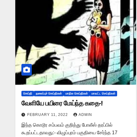
செய்தி
தலைப்புச் செய்திகள்
மாநில செய்திகள்
மாவட்ட செய்திகள்
வேளியே பயிரை மேய்ந்த கதை-!
FEBRUARY 11, 2022
ADMIN
இந்த கொடூர சம்பவம் குறித்து போலீஸ் தரப்பில்
கூறப்பட்டதாவது:- விழுப்புரம் பகுதியை சேர்ந்த 17