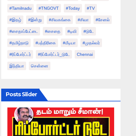
#tamilnadu
#TNGOVT
#today
#TV
#இதழ்
#இன்று
#சிவகங்கை
#சிவா
#சேனல்
#சைதாப்பேட்டை
#சைதை
#டிவி
#டுடே
#தமிழ்நாடு
#பத்திரிகை
#மீடியா
#முதல்வர்
#ரிப்போர்ட்டர்
#ரிப்போர்ட்டர்_டுடே
Chennai
இந்தியா
சென்னை
Posts Slider