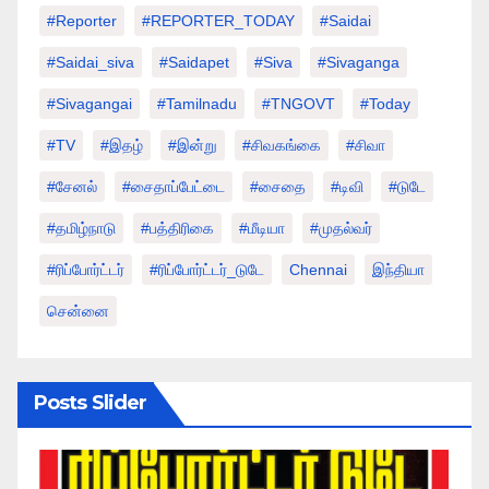
#Reporter
#REPORTER_TODAY
#saidai
#saidai_siva
#saidapet
#Siva
#Sivaganga
#sivagangai
#tamilnadu
#TNGOVT
#today
#TV
#இதழ்
#இன்று
#சிவகங்கை
#சிவா
#சேனல்
#சைதாப்பேட்டை
#சைதை
#டிவி
#டுடே
#தமிழ்நாடு
#பத்திரிகை
#மீடியா
#முதல்வர்
#ரிப்போர்ட்டர்
#ரிப்போர்ட்டர்_டுடே
Chennai
இந்தியா
சென்னை
Posts Slider