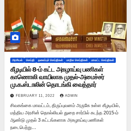
அரசியல்
செய்தி
தலைப்புச் செய்திகள்
மாநில செய்திகள்
மாவட்ட செய்திகள்
கீழடியில் 8-ம் கட்ட அகழாய்வு பணிகள்
காணொலி வாயிலாக முதல்-அமைச்சர்
மு.க.ஸ்டாலின் தொடங்கி வைத்தார்
FEBRUARY 11, 2022
ADMIN
சிவகங்கை மாவட்டம், திருப்புவனம் அருகே உள்ள கீழடியில்,
மத்திய அரசின் தொல்லியல் துறை சார்பில் கடந்த 2015-ம்
ஆண்டு முதல் 3 கட்டங்களாக அகழாய்வு பணிகள்
நடைபெற்று…