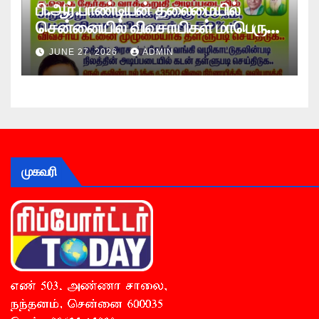
பி.ஆர்.பாண்டியன் தலைமையில்
சென்னையில் விவசாயிகள் மாபெரும்
உண்ணாவிரத போராட்டம் !
JUNE 27, 2026
ADMIN
முகவரி