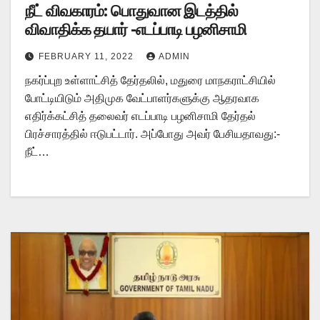
நீட் விவகாரம்: பொதுவான இடத்தில்
விவாதிக்க தயார் -எடப்பாடி பழனிசாமி
FEBRUARY 11, 2022
ADMIN
நகர்ப்புற உள்ளாட்சித் தேர்தலில், மதுரை மாநகராட்சியில்
போட்டியிடும் அதிமுக வேட்பாளர்களுக்கு ஆதரவாக
எதிர்க்கட்சித் தலைவர் எடப்பாடி பழனிசாமி தேர்தல்
பிரச்சாரத்தில் ஈடுபட்டார். அப்போது அவர் பேசியதாவது:-
நீட்…