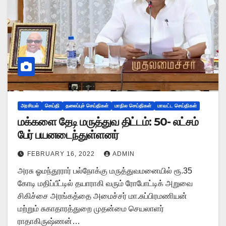
அரசியல்
செய்தி
தலைப்புச் செய்திகள்
மாநில செய்திகள்
மாவட்ட செய்திகள்
மக்களை தேடி மருத்துவ திட்டம்: 50- லட்சம்
பேர் பயனடைந்துள்ளனர்
FEBRUARY 16, 2022
ADMIN
அரசு ஓமந்தூரார் பல்நோக்கு மருத்துவமனையில் ரூ.35
கோடி மதிப்பீட்டில் தயாராகி வரும் ரோபோட்டிக் அறுவை
சிகிச்சை அரங்கத்தை அமைச்சர் மா.சுப்பிரமணியன்
மற்றும் சுகாதாரத்துறை முதன்மை செயலாளர்
ராதாகிருஷ்ணன்…