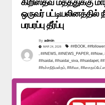
கிறிஸ்தவ மதத்துக்கு ம
ஒருவர் பட்டியலினத்தில் ந
பரபரப்பு தீர்ப்பு
By
admin
##BOOK
,
##follower
MAR 24, 2026
,
##NEWS
,
##NEWS_PAPER
,
##Now
,
##saidai
,
##saidai_siva
,
##saidapet
,
##
##உச்சநீதிமன்றம்
,
##சிவா
,
##சைதாப்பேட்