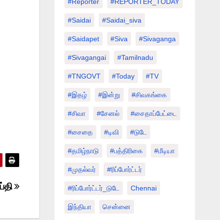
#Reporter
#REPORTER_TODAY
#saidai
#saidai_siva
#saidapet
#Siva
#Sivaganga
#sivagangai
#tamilnadu
#TNGOVT
#today
#TV
#இதழ்
#இன்று
#சிவகங்கை
#சிவா
#சேனல்
#சைதாப்பேட்டை
#சைதை
#டிவி
#டுடே
#தமிழ்நாடு
#பத்திரிகை
#மீடியா
#முதல்வர்
#ரிப்போர்ட்டர்
்தி
#ரிப்போர்ட்டர்_டுடே
Chennai
இந்தியா
சென்னை