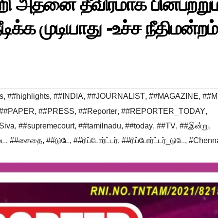
ாறி அதனை தீவிரமாக பின்பற்றும
ீடிக்க முடியாது -உச்ச நீதிமன்றம்
s
,
##highlights
,
##INDIA
,
##JOURNALIST
,
##MAGAZINE
,
##M
##PAPER
,
##PRESS
,
##Reporter
,
##REPORTER_TODAY
,
Siva
,
##supremecourt
,
##tamilnadu
,
##today
,
##TV
,
##இன்று
,
டை
,
##சைதை
,
##டுடே
,
##ரிப்போர்ட்டர்
,
##ரிப்போர்ட்டர்_டுடே
,
#Chenn