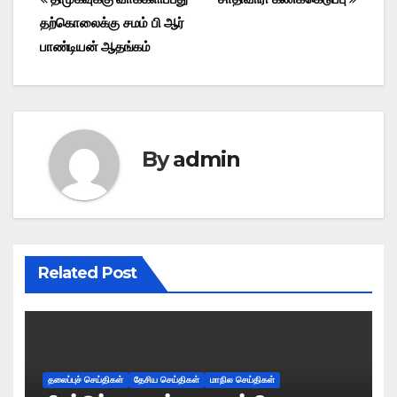
Post
தற்கொலைக்கு சமம் பி ஆர்
navigation
பாண்டியன் ஆதங்கம்
By
admin
Related Post
தலைப்புச் செய்திகள்
தேசிய செய்திகள்
மாநில செய்திகள்