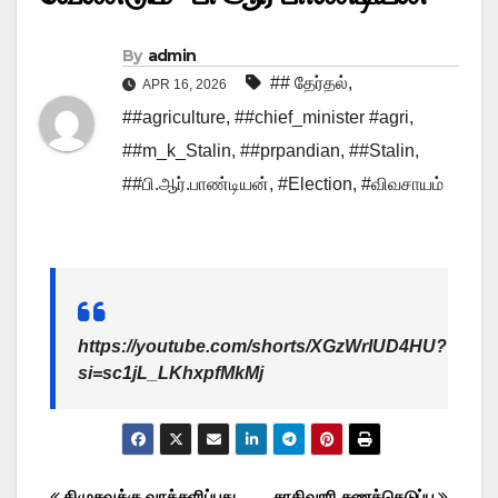
By
admin
## தேர்தல்
,
APR 16, 2026
##agriculture
,
##chief_minister #agri
,
##m_k_Stalin
,
##prpandian
,
##Stalin
,
##பி.ஆர்.பாண்டியன்
,
#Election
,
#விவசாயம்
https://youtube.com/shorts/XGzWrIUD4HU?
si=sc1jL_LKhxpfMkMj
திமுகவுக்கு வாக்களிப்பது
சாதிவாரி கணக்கெடுப்பு