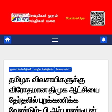
Skip
to
content
தலைப்புச் செய்திகள்
மாநில செய்திகள்
வேலைவாய்ப்பு
தமிழக விவசாயிகளுக்கு
விரோதமான திமுக ஆட்சியை
தேர்தலில் புறக்கணிக்க
வேண்டும்- பி ஆர் பாண்டியன்