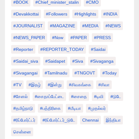
#BOOK
#chief_minister_stalin
#CMO
#devakkottai
#followers
#highlights
#INDIA
#JOURNALIST
#MAGAZINE
#MEDIA
#NEWS
#NEWS_PAPER
#Now
#PAPER
#PRESS
#Reporter
#REPORTER_TODAY
#saidai
#saidai_siva
#saidapet
#Siva
#Sivaganga
#sivagangai
#tamilnadu
#TNGOVT
#today
#TV
#இதழ்
#இன்று
#சிவகங்கை
#சிவா
#சேனல்
#சைதாப்பேட்டை
#சைதை
#டிவி
#டுடே
#தமிழ்நாடு
#பத்திரிகை
#மீடியா
#முதல்வர்
#ரிப்போர்ட்டர்
#ரிப்போர்ட்டர்_டுடே
Chennai
இந்தியா
சென்னை