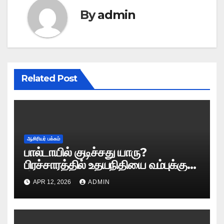
By
admin
Related Post
ஆசிரியர் பக்கம்
பால்டாயில் குடிச்சது யாரு?
பிரச்சாரத்தில் உதயநிதியை வம்புக்கு
இழுத்த இபிஎஸ்!
APR 12, 2026
ADMIN