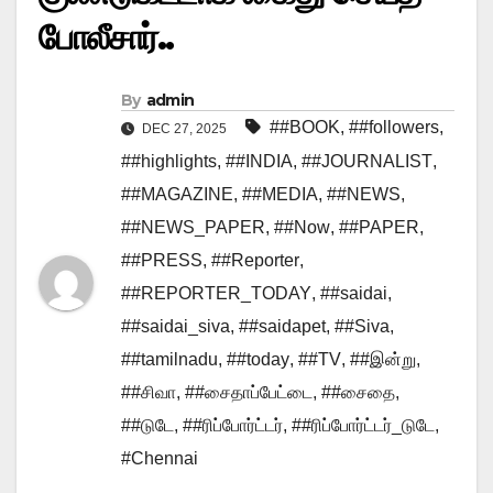
போலீசார்..
By
admin
##BOOK
,
##followers
,
DEC 27, 2025
##highlights
,
##INDIA
,
##JOURNALIST
,
##MAGAZINE
,
##MEDIA
,
##NEWS
,
##NEWS_PAPER
,
##Now
,
##PAPER
,
##PRESS
,
##Reporter
,
##REPORTER_TODAY
,
##saidai
,
##saidai_siva
,
##saidapet
,
##Siva
,
##tamilnadu
,
##today
,
##TV
,
##இன்று
,
##சிவா
,
##சைதாப்பேட்டை
,
##சைதை
,
##டுடே
,
##ரிப்போர்ட்டர்
,
##ரிப்போர்ட்டர்_டுடே
,
#Chennai