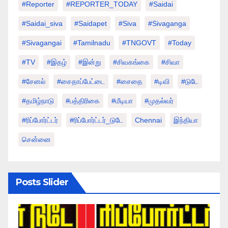
#Reporter
#REPORTER_TODAY
#saidai
#saidai_siva
#saidapet
#Siva
#Sivaganga
#sivagangai
#tamilnadu
#TNGOVT
#today
#TV
#இதழ்
#இன்று
#சிவகங்கை
#சிவா
#சேனல்
#சைதாப்பேட்டை
#சைதை
#டிவி
#டுடே
#தமிழ்நாடு
#பத்திரிகை
#மீடியா
#முதல்வர்
#ரிப்போர்ட்டர்
#ரிப்போர்ட்டர்_டுடே
Chennai
இந்தியா
சென்னை
Posts Slider