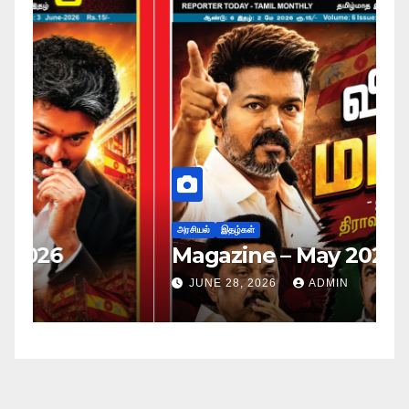
அர
ப
அரசியல்
இதழ்கள்
Magazine – May 2026
ச
ம
JUNE 28, 2026
ADMIN