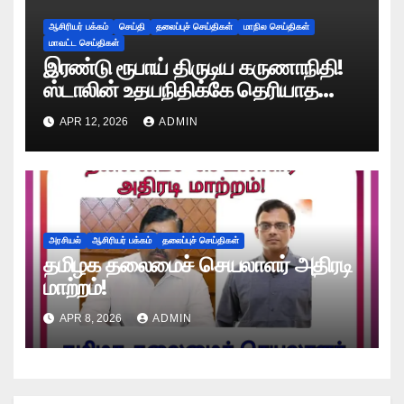
ஆசிரியர் பக்கம்
செய்தி
தலைப்புச் செய்திகள்
மாநில செய்திகள்
மாவட்ட செய்திகள்
இரண்டு ரூபாய் திருடிய கருணாநிதி!
ஸ்டாலின் உதயநிதிக்கே தெரியாத
ரகசியத்தை சொன்ன காளியம்மாள்!
APR 12, 2026
ADMIN
அரசியல்
ஆசிரியர் பக்கம்
தலைப்புச் செய்திகள்
தமிழக தலைமைச் செயலாளர் அதிரடி
மாற்றம்!
APR 8, 2026
ADMIN