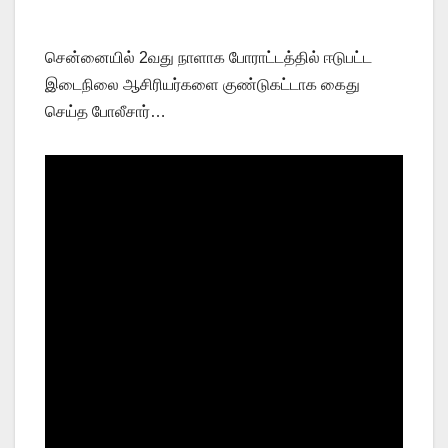
சென்னையில் 2வது நாளாக போராட்டத்தில் ஈடுபட்ட
இடைநிலை ஆசிரியர்களை குண்டுகட்டாக கைது
செய்த போலீசார்…