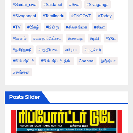
#saidai_siva
#saidapet
#Siva
#Sivaganga
#sivagangai
#tamilnadu
#TNGOVT
#today
#TV
#இதழ்
#இன்று
#சிவகங்கை
#சிவா
#சேனல்
#சைதாப்பேட்டை
#சைதை
#டிவி
#டுடே
#தமிழ்நாடு
#பத்திரிகை
#மீடியா
#முதல்வர்
#ரிப்போர்ட்டர்
#ரிப்போர்ட்டர்_டுடே
Chennai
இந்தியா
சென்னை
Posts Slider