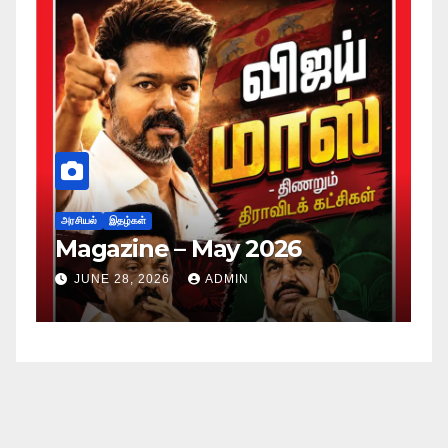
அர
ப
அரசியல்
இதழ்கள்
Magazine – May 2026
ச
ம
JUNE 28, 2026
ADMIN