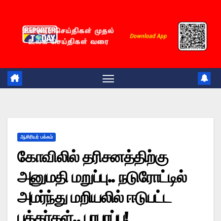
Skip
to
content
ஆசிரியர் பக்கம்
கோவிலில் தரிசனத்திற்கு
அனுமதி மறுப்பு.. நடுரோட்டில்
அமர்ந்து மறியலில் ஈடுபட்ட
பக்தர்கள்.. பரபரப்பு!