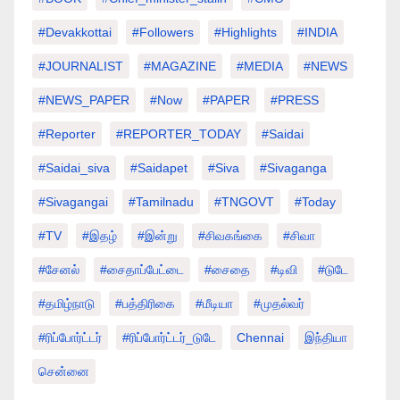
#devakkottai
#followers
#highlights
#INDIA
#JOURNALIST
#MAGAZINE
#MEDIA
#NEWS
#NEWS_PAPER
#Now
#PAPER
#PRESS
#Reporter
#REPORTER_TODAY
#saidai
#saidai_siva
#saidapet
#Siva
#Sivaganga
#sivagangai
#tamilnadu
#TNGOVT
#today
#TV
#இதழ்
#இன்று
#சிவகங்கை
#சிவா
#சேனல்
#சைதாப்பேட்டை
#சைதை
#டிவி
#டுடே
#தமிழ்நாடு
#பத்திரிகை
#மீடியா
#முதல்வர்
#ரிப்போர்ட்டர்
#ரிப்போர்ட்டர்_டுடே
Chennai
இந்தியா
சென்னை