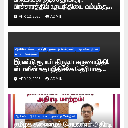
பிரச்சாரத்தில் உதயநிதியை வம்புக்கு
இழுத்த இபிஎஸ்!
APR 12, 2026
ADMIN
ஆசிரியர் பக்கம்
செய்தி
தலைப்புச் செய்திகள்
மாநில செய்திகள்
மாவட்ட செய்திகள்
இரண்டு ரூபாய் திருடிய கருணாநிதி!
ஸ்டாலின் உதயநிதிக்கே தெரியாத
ரகசியத்தை சொன்ன காளியம்மாள்!
APR 12, 2026
ADMIN
அரசியல்
ஆசிரியர் பக்கம்
தலைப்புச் செய்திகள்
தமிழக தலைமைச் செயலாளர் அதிரடி