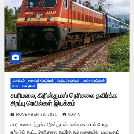
ஆன்மிகம்
தலைப்புச் செய்திகள்
தேசிய செய்திகள்
மாநில செய்திகள்
மாவட்ட செய்திகள்
சபரிமலை, கிறிஸ்துமஸ் நெரிசலை தவிர்க்க
சிறப்பு ரெயில்கள் இயக்கம்
NOVEMBER 28, 2021
ADMIN
சபரிமலை மற்றும் கிறிஸ்துமஸ் பண்டிகையின் போது
ஏற்படும் கூட்ட நெரிசலை தவிர்க்கும் வகையில் முழுவதும்