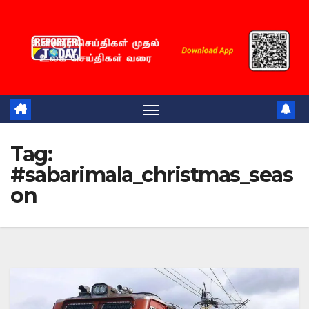
Skip
to
content
Tag:
#sabarimala_christmas_seas
on