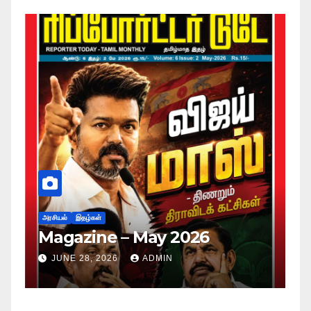
அர
ப
அரசியல்
இதழ்கள்
Magazine – May 2026
ச
ம
JUNE 28, 2026
ADMIN