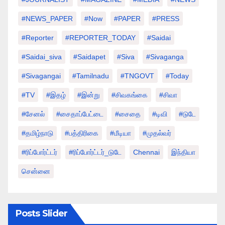
#NEWS_PAPER
#Now
#PAPER
#PRESS
#Reporter
#REPORTER_TODAY
#saidai
#saidai_siva
#saidapet
#Siva
#Sivaganga
#sivagangai
#tamilnadu
#TNGOVT
#today
#TV
#இதழ்
#இன்று
#சிவகங்கை
#சிவா
#சேனல்
#சைதாப்பேட்டை
#சைதை
#டிவி
#டுடே
#தமிழ்நாடு
#பத்திரிகை
#மீடியா
#முதல்வர்
#ரிப்போர்ட்டர்
#ரிப்போர்ட்டர்_டுடே
Chennai
இந்தியா
சென்னை
Posts Slider