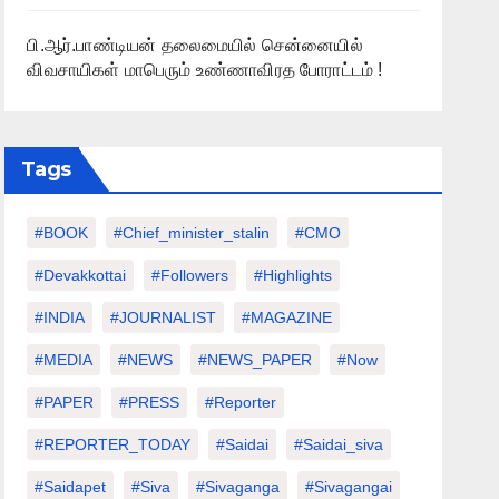
பி.ஆர்.பாண்டியன் தலைமையில் சென்னையில்
விவசாயிகள் மாபெரும் உண்ணாவிரத போராட்டம் !
Tags
#BOOK
#chief_minister_stalin
#CMO
#devakkottai
#followers
#highlights
#INDIA
#JOURNALIST
#MAGAZINE
#MEDIA
#NEWS
#NEWS_PAPER
#Now
#PAPER
#PRESS
#Reporter
#REPORTER_TODAY
#saidai
#saidai_siva
#saidapet
#Siva
#Sivaganga
#sivagangai