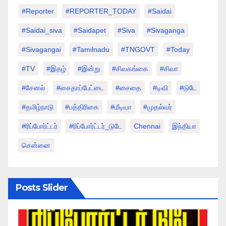
#Reporter
#REPORTER_TODAY
#saidai
#saidai_siva
#saidapet
#Siva
#Sivaganga
#sivagangai
#tamilnadu
#TNGOVT
#today
#TV
#இதழ்
#இன்று
#சிவகங்கை
#சிவா
#சேனல்
#சைதாப்பேட்டை
#சைதை
#டிவி
#டுடே
#தமிழ்நாடு
#பத்திரிகை
#மீடியா
#முதல்வர்
#ரிப்போர்ட்டர்
#ரிப்போர்ட்டர்_டுடே
Chennai
இந்தியா
சென்னை
Posts Slider