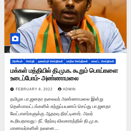
அரசியல்
செய்தி
தலைப்புச் செய்திகள்
மாநில செய்திகள்
மாவட்ட செய்திகள்
மக்கள் மத்தியில் தி.மு.க. கூறும் பொய்களை
உடைப்போம்- அண்ணாமலை
FEBRUARY 8, 2022
ADMIN
தமிழக பா.ஜனதா தலைவர் அண்ணாமலை இன்று
தென்மாவட்டங்களில் சுற்றுப்பயணம் செய்து பா.ஜனதா
வேட்பாளர்களுக்கு ஆதரவு திரட்டினார். அவர்
கூறியதாவது:- நீட் தேர்வு விவகாரத்தில் தி.மு.க.
மாணவர்களின் நலனை…