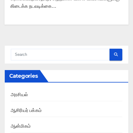
கிடைக்க நடவடிக்கை…
Categories
அரசியல்
ஆசிரியர் பக்கம்
ஆன்மிகம்