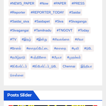
#NEWS_PAPER
#Now
#PAPER
#PRESS
#Reporter
#REPORTER_TODAY
#saidai
#saidai_siva
#saidapet
#Siva
#Sivaganga
#sivagangai
#tamilnadu
#TNGOVT
#today
#TV
#இதழ்
#இன்று
#சிவகங்கை
#சிவா
#சேனல்
#சைதாப்பேட்டை
#சைதை
#டிவி
#டுடே
#தமிழ்நாடு
#பத்திரிகை
#மீடியா
#முதல்வர்
#ரிப்போர்ட்டர்
#ரிப்போர்ட்டர்_டுடே
Chennai
இந்தியா
சென்னை
Posts Slider