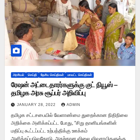
அரசியல்
செய்தி
தேசிய செய்திகள்
மாவட்ட செய்திகள்
ரேஷன் அட்டைதாரர்களுக்கு குட் நியூஸ் –
தமிழக அரசு சூப்பர் அறிவிப்பு
JANUARY 28, 2022
ADMIN
தமிழக சட்டசபையில் வேளாண்மை துறைக்கான நிதிநிலை
அறிக்கை அளிக்கப்பட்ட போது, “சிறு தானியங்களின்
மதிப்பு கூட்டப்பட்ட உற்பத்திக்கு ஊக்கம்
அளிக்கப்படுவதோடு, அதற்கான விலை விவசாயிகளுக்கு