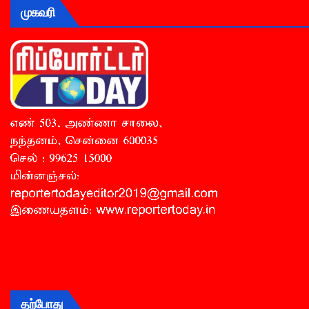
முகவரி
தற்போது