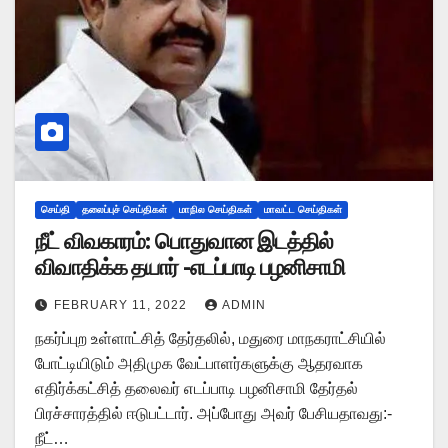
செய்தி
தலைப்புச் செய்திகள்
மாநில செய்திகள்
மாவட்ட செய்திகள்
நீட் விவகாரம்: பொதுவான இடத்தில்
விவாதிக்க தயார் -எடப்பாடி பழனிசாமி
FEBRUARY 11, 2022
ADMIN
நகர்ப்புற உள்ளாட்சித் தேர்தலில், மதுரை மாநகராட்சியில்
போட்டியிடும் அதிமுக வேட்பாளர்களுக்கு ஆதரவாக
எதிர்க்கட்சித் தலைவர் எடப்பாடி பழனிசாமி தேர்தல்
பிரச்சாரத்தில் ஈடுபட்டார். அப்போது அவர் பேசியதாவது:-
நீட்…