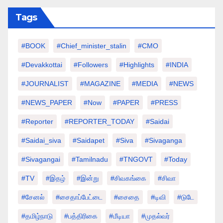
Tags
#BOOK
#chief_minister_stalin
#CMO
#devakkottai
#followers
#highlights
#INDIA
#JOURNALIST
#MAGAZINE
#MEDIA
#NEWS
#NEWS_PAPER
#Now
#PAPER
#PRESS
#Reporter
#REPORTER_TODAY
#saidai
#saidai_siva
#saidapet
#Siva
#Sivaganga
#sivagangai
#tamilnadu
#TNGOVT
#today
#TV
#இதழ்
#இன்று
#சிவகங்கை
#சிவா
#சேனல்
#சைதாப்பேட்டை
#சைதை
#டிவி
#டுடே
#தமிழ்நாடு
#பத்திரிகை
#மீடியா
#முதல்வர்