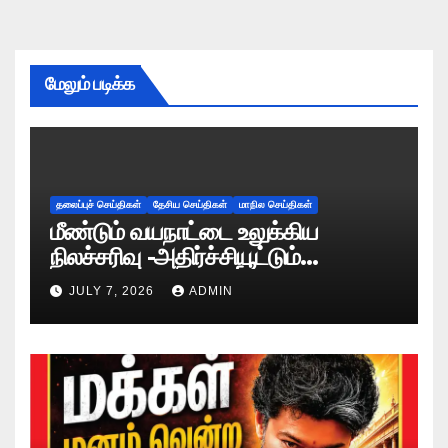
மேலும் படிக்க
தலைப்புச் செய்திகள்
தேசிய செய்திகள்
மாநில செய்திகள்
மீண்டும் வயநாட்டை உலுக்கிய
நிலச்சரிவு -அதிர்ச்சியூட்டும்
காட்சிகள்!
JULY 7, 2026
ADMIN