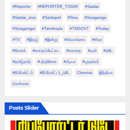
#Reporter
#REPORTER_TODAY
#saidai
#saidai_siva
#saidapet
#Siva
#Sivaganga
#sivagangai
#tamilnadu
#TNGOVT
#today
#TV
#இதழ்
#இன்று
#சிவகங்கை
#சிவா
#சேனல்
#சைதாப்பேட்டை
#சைதை
#டிவி
#டுடே
#தமிழ்நாடு
#பத்திரிகை
#மீடியா
#முதல்வர்
#ரிப்போர்ட்டர்
#ரிப்போர்ட்டர்_டுடே
Chennai
இந்தியா
சென்னை
Posts Slider