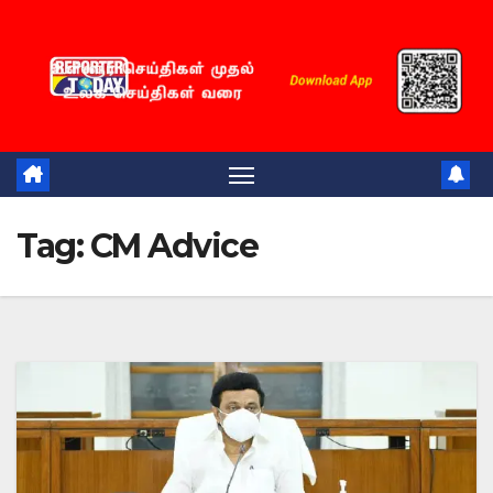
Skip
to
content
Tag:
CM Advice