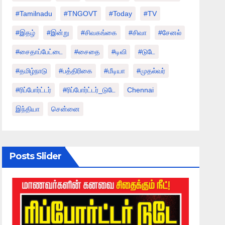
#tamilnadu
#TNGOVT
#today
#TV
#இதழ்
#இன்று
#சிவகங்கை
#சிவா
#சேனல்
#சைதாப்பேட்டை
#சைதை
#டிவி
#டுடே
#தமிழ்நாடு
#பத்திரிகை
#மீடியா
#முதல்வர்
#ரிப்போர்ட்டர்
#ரிப்போர்ட்டர்_டுடே
Chennai
இந்தியா
சென்னை
Posts Slider