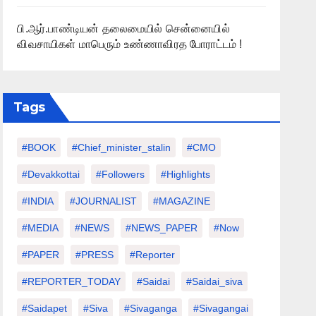
பி.ஆர்.பாண்டியன் தலைமையில் சென்னையில்
விவசாயிகள் மாபெரும் உண்ணாவிரத போராட்டம் !
Tags
#BOOK
#chief_minister_stalin
#CMO
#devakkottai
#followers
#highlights
#INDIA
#JOURNALIST
#MAGAZINE
#MEDIA
#NEWS
#NEWS_PAPER
#Now
#PAPER
#PRESS
#Reporter
#REPORTER_TODAY
#saidai
#saidai_siva
#saidapet
#Siva
#Sivaganga
#sivagangai