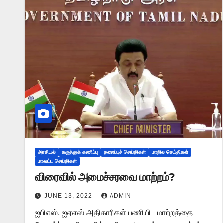
அரசியல்
கருத்துக் கணிப்பு
தலைப்புச் செய்திகள்
மாநில செய்திகள்
மாவட்ட செய்திகள்
விரைவில் அமைச்சரவை மாற்றம்?
JUNE 13, 2022
ADMIN
ஐபிஎஸ், ஐஏஎஸ் அதிகாரிகள் பணியிட மாற்றத்தை