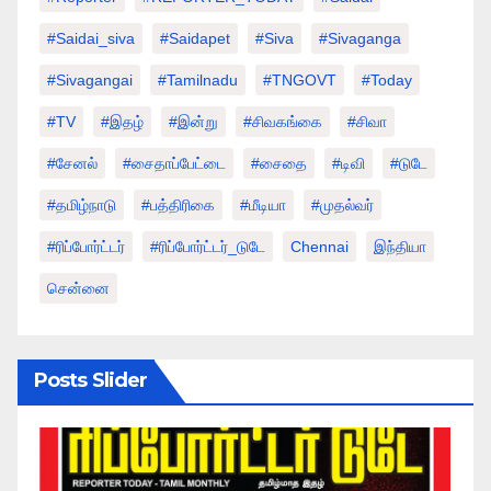
#saidai_siva
#saidapet
#Siva
#Sivaganga
#sivagangai
#tamilnadu
#TNGOVT
#today
#TV
#இதழ்
#இன்று
#சிவகங்கை
#சிவா
#சேனல்
#சைதாப்பேட்டை
#சைதை
#டிவி
#டுடே
#தமிழ்நாடு
#பத்திரிகை
#மீடியா
#முதல்வர்
#ரிப்போர்ட்டர்
#ரிப்போர்ட்டர்_டுடே
Chennai
இந்தியா
சென்னை
Posts Slider