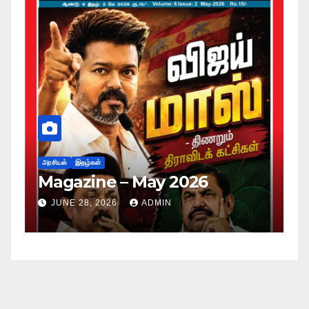
அர
ப
அரசியல்
இதழ்கள்
Magazine – May 2026
ச
ம
JUNE 28, 2026
ADMIN