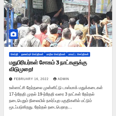
செய்தி
தலைப்புச் செய்திகள்
மாநில செய்திகள்
மாவட்ட செய்திகள்
மதுபிரியர்கள் சோகம் 3 நாட்களுக்கு
விடுமுறை!
FEBRUARY 16, 2022
ADMIN
உள்ளாட்சி தேர்தலை முன்னிட்டு டாஸ்மாக் மதுக்கடைகள்
17-ந்தேதி முதல் 19-ந்தேதி வரை 3 நாட்கள் தேர்தல்
நடைபெறும் நிலையில் நகர்ப்புற பகுதிகளில் மட்டும்
மூடப்படுகிறது. தேர்தல் நடைபெறாத…