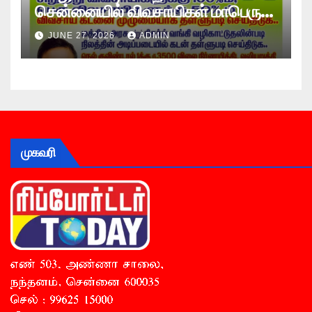
சென்னையில் விவசாயிகள் மாபெரும்
உண்ணாவிரத போராட்டம் !
JUNE 27, 2026
ADMIN
முகவரி