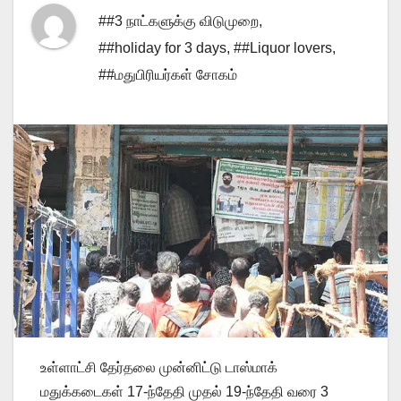
##3 நாட்களுக்கு விடுமுறை
,
##holiday for 3 days
,
##Liquor lovers
,
##மதுபிரியர்கள் சோகம்
உள்ளாட்சி தேர்தலை முன்னிட்டு டாஸ்மாக்
மதுக்கடைகள் 17-ந்தேதி முதல் 19-ந்தேதி வரை 3