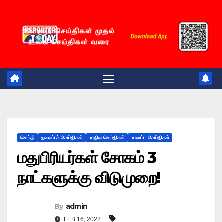
Skip
to
content
செய்தி
தலைப்புச் செய்திகள்
மாநில செய்திகள்
மாவட்ட செய்திகள்
மதுபிரியர்கள் சோகம் 3
நாட்களுக்கு விடுமுறை!
By
admin
FEB 16, 2022