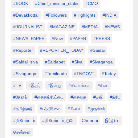
#BOOK
#chief_minister_stalin
#CMO
#devakkottai
#followers
#highlights
#INDIA
#JOURNALIST
#MAGAZINE
#MEDIA
#NEWS
#NEWS_PAPER
#Now
#PAPER
#PRESS
#Reporter
#REPORTER_TODAY
#saidai
#saidai_siva
#saidapet
#Siva
#Sivaganga
#sivagangai
#tamilnadu
#TNGOVT
#today
#TV
#இதழ்
#இன்று
#சிவகங்கை
#சிவா
#சேனல்
#சைதாப்பேட்டை
#சைதை
#டிவி
#டுடே
#தமிழ்நாடு
#பத்திரிகை
#மீடியா
#முதல்வர்
#ரிப்போர்ட்டர்
#ரிப்போர்ட்டர்_டுடே
Chennai
இந்தியா
சென்னை