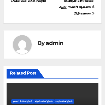
Post
சேனலின் லிங்க் இதோ!
மிண்டும் விசாரணை-
ஆறுமுகசாமி ஆணையம்
navigation
ஆலோசனை
By
admin
Related Post
தலைப்புச் செய்திகள்
தேசிய செய்திகள்
மாநில செய்திகள்