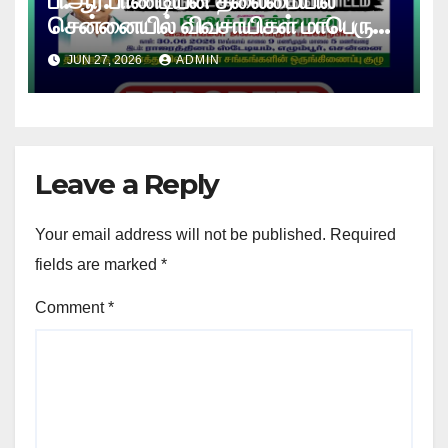
பி.ஆர்.பாண்டியன் தலைமையில்
சென்னையில் விவசாயிகள் மாபெரும்
உண்ணாவிரத போராட்டம் !
JUN 27, 2026
ADMIN
Leave a Reply
Your email address will not be published.
Required
fields are marked
*
Comment
*