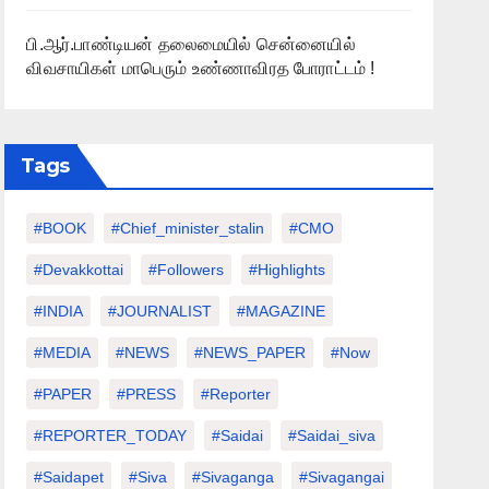
பி.ஆர்.பாண்டியன் தலைமையில் சென்னையில்
விவசாயிகள் மாபெரும் உண்ணாவிரத போராட்டம் !
Tags
#BOOK
#chief_minister_stalin
#CMO
#devakkottai
#followers
#highlights
#INDIA
#JOURNALIST
#MAGAZINE
#MEDIA
#NEWS
#NEWS_PAPER
#Now
#PAPER
#PRESS
#Reporter
#REPORTER_TODAY
#saidai
#saidai_siva
#saidapet
#Siva
#Sivaganga
#sivagangai