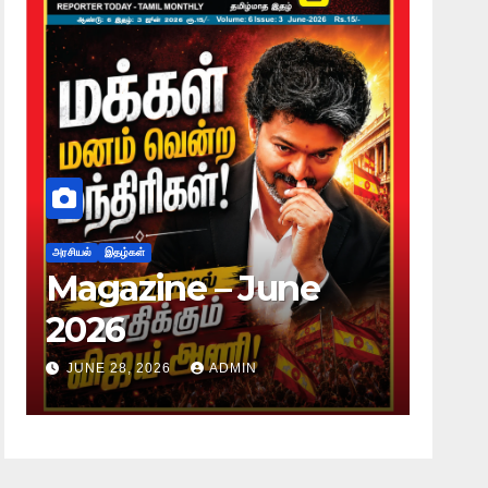
அரசியல்
இதழ்கள்
அரசியல்
Magazine – June
Mag
2026
20
JUNE 28, 2026
ADMIN
JUNE