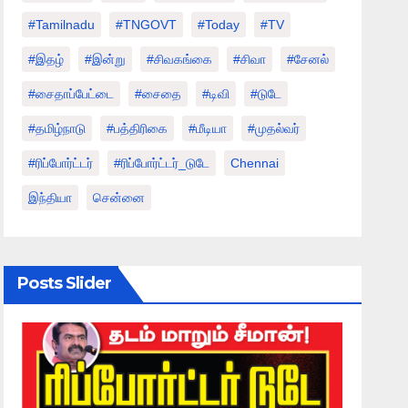
#tamilnadu
#TNGOVT
#today
#TV
#இதழ்
#இன்று
#சிவகங்கை
#சிவா
#சேனல்
#சைதாப்பேட்டை
#சைதை
#டிவி
#டுடே
#தமிழ்நாடு
#பத்திரிகை
#மீடியா
#முதல்வர்
#ரிப்போர்ட்டர்
#ரிப்போர்ட்டர்_டுடே
Chennai
இந்தியா
சென்னை
Posts Slider