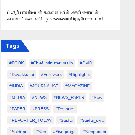
பி.ஆர்.பாண்டியன் தலைமையில் சென்னையில்
விவசாயிகள் மாபெரும் உண்ணாவிரத போராட்டம் !
Tags
#BOOK
#chief_minister_stalin
#CMO
#devakkottai
#followers
#highlights
#INDIA
#JOURNALIST
#MAGAZINE
#MEDIA
#NEWS
#NEWS_PAPER
#Now
#PAPER
#PRESS
#Reporter
#REPORTER_TODAY
#saidai
#saidai_siva
#saidapet
#Siva
#Sivaganga
#sivagangai