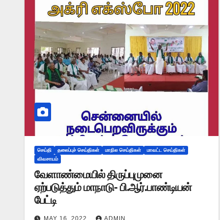
செய்தி
தலைப்புச் செய்திகள்
மாநில செய்திகள்
மாவட்ட செய்திகள்
விவசாயம்
வேளாண்மையில் திருப்புமுனை
ஏற்படுத்தும் மாநாடு- பி.ஆர்.பாண்டியன்
பேட்டி
MAY 16, 2022
ADMIN