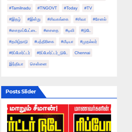
#tamilnadu
#TNGOVT
#today
#TV
#இதழ்
#இன்று
#சிவகங்கை
#சிவா
#சேனல்
#சைதாப்பேட்டை
#சைதை
#டிவி
#டுடே
#தமிழ்நாடு
#பத்திரிகை
#மீடியா
#முதல்வர்
#ரிப்போர்ட்டர்
#ரிப்போர்ட்டர்_டுடே
Chennai
இந்தியா
சென்னை
Posts Slider