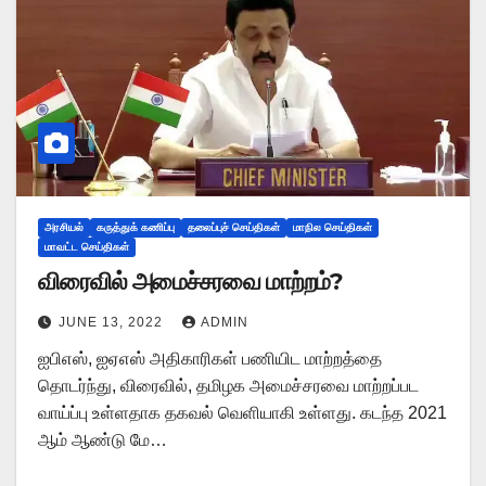
அரசியல்
கருத்துக் கணிப்பு
தலைப்புச் செய்திகள்
மாநில செய்திகள்
மாவட்ட செய்திகள்
விரைவில் அமைச்சரவை மாற்றம்?
JUNE 13, 2022
ADMIN
ஐபிஎஸ், ஐஏஎஸ் அதிகாரிகள் பணியிட மாற்றத்தை
தொடர்ந்து, விரைவில், தமிழக அமைச்சரவை மாற்றப்பட
வாய்ப்பு உள்ளதாக தகவல் வெளியாகி உள்ளது. கடந்த 2021
ஆம் ஆண்டு மே…