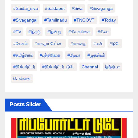
#saidai_siva
#saidapet
#Siva
#Sivaganga
#sivagangai
#tamilnadu
#TNGOVT
#today
#TV
#இதழ்
#இன்று
#சிவகங்கை
#சிவா
#சேனல்
#சைதாப்பேட்டை
#சைதை
#டிவி
#டுடே
#தமிழ்நாடு
#பத்திரிகை
#மீடியா
#முதல்வர்
#ரிப்போர்ட்டர்
#ரிப்போர்ட்டர்_டுடே
Chennai
இந்தியா
சென்னை
Posts Slider