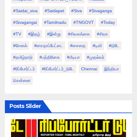
#saidai_siva
#saidapet
#Siva
#Sivaganga
#sivagangai
#tamilnadu
#TNGOVT
#today
#TV
#இதழ்
#இன்று
#சிவகங்கை
#சிவா
#சேனல்
#சைதாப்பேட்டை
#சைதை
#டிவி
#டுடே
#தமிழ்நாடு
#பத்திரிகை
#மீடியா
#முதல்வர்
#ரிப்போர்ட்டர்
#ரிப்போர்ட்டர்_டுடே
Chennai
இந்தியா
சென்னை
Posts Slider