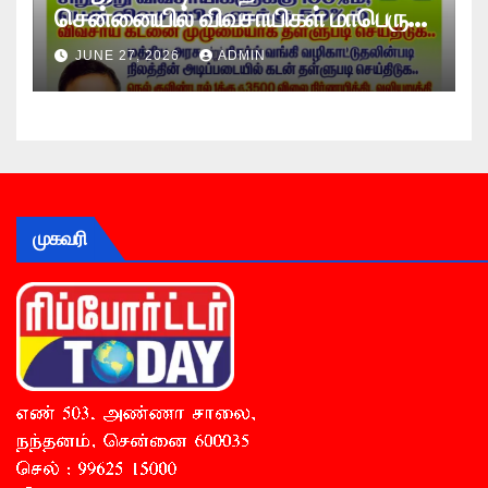
சென்னையில் விவசாயிகள் மாபெரும்
உண்ணாவிரத போராட்டம் !
JUNE 27, 2026
ADMIN
முகவரி