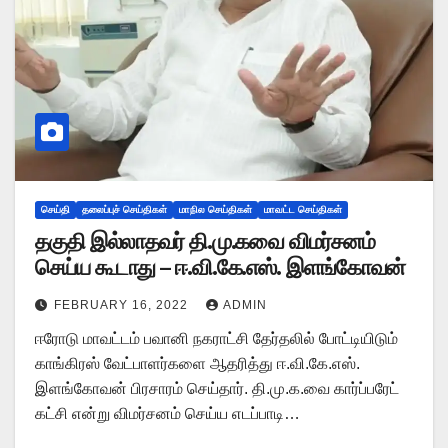
செய்தி
தலைப்புச் செய்திகள்
மாநில செய்திகள்
மாவட்ட செய்திகள்
தகுதி இல்லாதவர் தி.மு.கவை விமர்சனம்
செய்ய கூடாது – ஈ.வி.கே.எஸ். இளங்கோவன்
FEBRUARY 16, 2022
ADMIN
ஈரோடு மாவட்டம் பவானி நகராட்சி தேர்தலில் போட்டியிடும்
காங்கிரஸ் வேட்பாளர்களை ஆதரித்து ஈ.வி.கே.எஸ்.
இளங்கோவன் பிரசாரம் செய்தார். தி.மு.க.வை கார்ப்பரேட்
கட்சி என்று விமர்சனம் செய்ய எடப்பாடி…