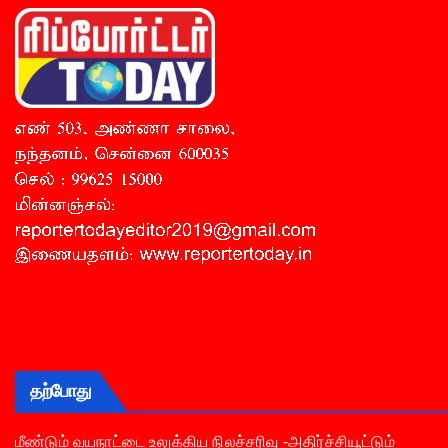
தற்போது
மீண்டும் வயநாட்டை உலுக்கிய நிலச்சரிவு -அதிர்ச்சியூட்டும்