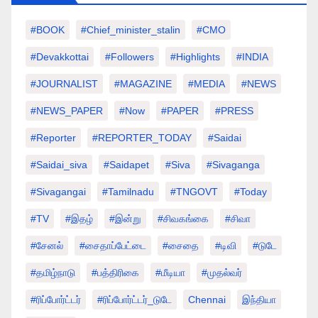
#BOOK
#chief_minister_stalin
#CMO
#devakkottai
#followers
#highlights
#INDIA
#JOURNALIST
#MAGAZINE
#MEDIA
#NEWS
#NEWS_PAPER
#Now
#PAPER
#PRESS
#Reporter
#REPORTER_TODAY
#saidai
#saidai_siva
#saidapet
#Siva
#Sivaganga
#sivagangai
#tamilnadu
#TNGOVT
#today
#TV
#இதழ்
#இன்று
#சிவகங்கை
#சிவா
#சேனல்
#சைதாப்பேட்டை
#சைதை
#டிவி
#டுடே
#தமிழ்நாடு
#பத்திரிகை
#மீடியா
#முதல்வர்
#ரிப்போர்ட்டர்
#ரிப்போர்ட்டர்_டுடே
Chennai
இந்தியா