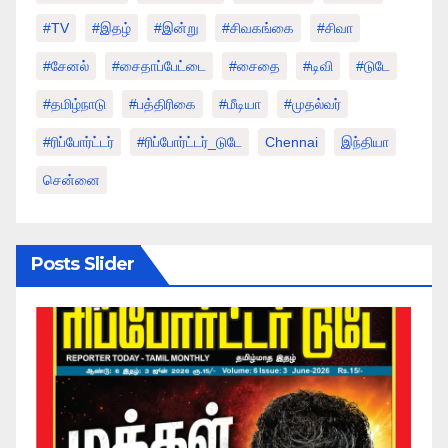
#TV
#இதழ்
#இன்று
#சிவகங்கை
#சிவா
#சேனல்
#சைதாப்பேட்டை
#சைதை
#டிவி
#டுடே
#தமிழ்நாடு
#பத்திரிகை
#மீடியா
#முதல்வர்
#ரிப்போர்ட்டர்
#ரிப்போர்ட்டர்_டுடே
Chennai
இந்தியா
சென்னை
Posts Slider