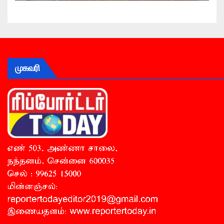
முகவரி