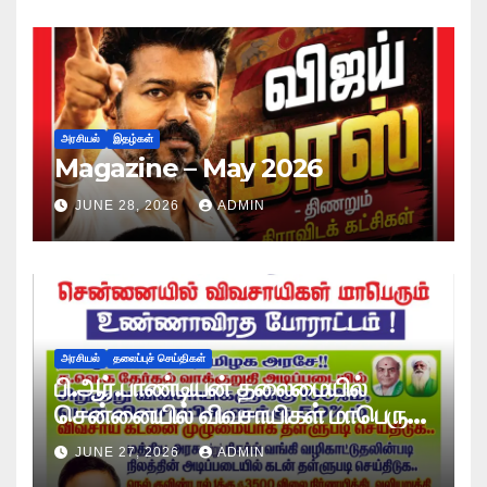
அரசியல்
இதழ்கள்
Magazine – May 2026
JUNE 28, 2026
ADMIN
அரசியல்
தலைப்புச் செய்திகள்
பி.ஆர்.பாண்டியன் தலைமையில்
சென்னையில் விவசாயிகள் மாபெரும்
உண்ணாவிரத போராட்டம் !
JUNE 27, 2026
ADMIN