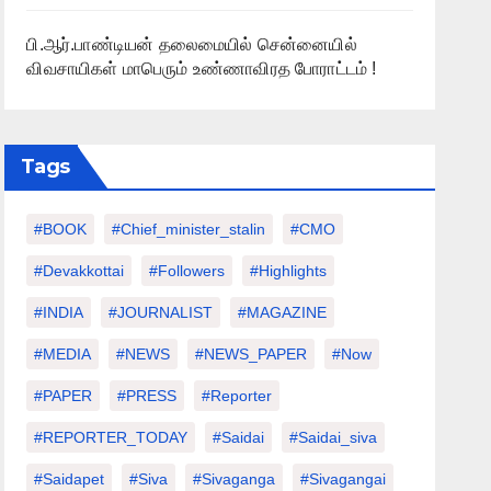
பி.ஆர்.பாண்டியன் தலைமையில் சென்னையில்
விவசாயிகள் மாபெரும் உண்ணாவிரத போராட்டம் !
Tags
#BOOK
#chief_minister_stalin
#CMO
#devakkottai
#followers
#highlights
#INDIA
#JOURNALIST
#MAGAZINE
#MEDIA
#NEWS
#NEWS_PAPER
#Now
#PAPER
#PRESS
#Reporter
#REPORTER_TODAY
#saidai
#saidai_siva
#saidapet
#Siva
#Sivaganga
#sivagangai