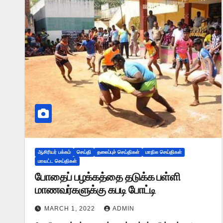
ஆசிரியர் பக்கம்
செய்தி
தலைப்புச் செய்திகள்
மாநில செய்திகள்
மாவட்ட செய்திகள்
போதைப் பழக்கத்தை தடுக்க பள்ளி
மாணவர்களுக்கு கபடி போட்டி
MARCH 1, 2022
ADMIN