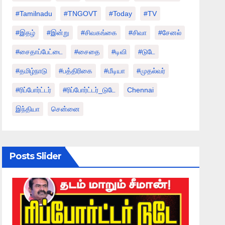
#tamilnadu
#TNGOVT
#today
#TV
#இதழ்
#இன்று
#சிவகங்கை
#சிவா
#சேனல்
#சைதாப்பேட்டை
#சைதை
#டிவி
#டுடே
#தமிழ்நாடு
#பத்திரிகை
#மீடியா
#முதல்வர்
#ரிப்போர்ட்டர்
#ரிப்போர்ட்டர்_டுடே
Chennai
இந்தியா
சென்னை
Posts Slider