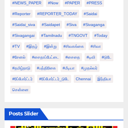
#NEWS_PAPER
#Now
#PAPER
#PRESS
#Reporter
#REPORTER_TODAY
#saidai
#saidai_siva
#saidapet
#Siva
#Sivaganga
#sivagangai
#tamilnadu
#TNGOVT
#today
#TV
#இதழ்
#இன்று
#சிவகங்கை
#சிவா
#சேனல்
#சைதாப்பேட்டை
#சைதை
#டிவி
#டுடே
#தமிழ்நாடு
#பத்திரிகை
#மீடியா
#முதல்வர்
#ரிப்போர்ட்டர்
#ரிப்போர்ட்டர்_டுடே
Chennai
இந்தியா
சென்னை
Posts Slider