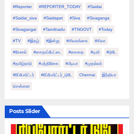
#Reporter
#REPORTER_TODAY
#saidai
#saidai_siva
#saidapet
#Siva
#Sivaganga
#sivagangai
#tamilnadu
#TNGOVT
#today
#TV
#இதழ்
#இன்று
#சிவகங்கை
#சிவா
#சேனல்
#சைதாப்பேட்டை
#சைதை
#டிவி
#டுடே
#தமிழ்நாடு
#பத்திரிகை
#மீடியா
#முதல்வர்
#ரிப்போர்ட்டர்
#ரிப்போர்ட்டர்_டுடே
Chennai
இந்தியா
சென்னை
Posts Slider