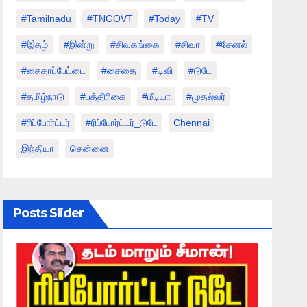
#tamilnadu
#TNGOVT
#today
#TV
#இதழ்
#இன்று
#சிவகங்கை
#சிவா
#சேனல்
#சைதாப்பேட்டை
#சைதை
#டிவி
#டுடே
#தமிழ்நாடு
#பத்திரிகை
#மீடியா
#முதல்வர்
#ரிப்போர்ட்டர்
#ரிப்போர்ட்டர்_டுடே
Chennai
இந்தியா
சென்னை
Posts Slider