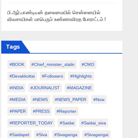
பி.ஆர்.பாண்டியன் தலைமையில் சென்னையில்
விவசாயிகள் மாபெரும் உண்ணாவிரத போராட்டம் !
Tags
#BOOK
#chief_minister_stalin
#CMO
#devakkottai
#followers
#highlights
#INDIA
#JOURNALIST
#MAGAZINE
#MEDIA
#NEWS
#NEWS_PAPER
#Now
#PAPER
#PRESS
#Reporter
#REPORTER_TODAY
#saidai
#saidai_siva
#saidapet
#Siva
#Sivaganga
#sivagangai