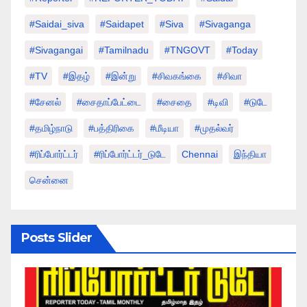
#saidai_siva
#saidapet
#Siva
#Sivaganga
#sivagangai
#tamilnadu
#TNGOVT
#today
#TV
#இதழ்
#இன்று
#சிவகங்கை
#சிவா
#சேனல்
#சைதாப்பேட்டை
#சைதை
#டிவி
#டுடே
#தமிழ்நாடு
#பத்திரிகை
#மீடியா
#முதல்வர்
#ரிப்போர்ட்டர்
#ரிப்போர்ட்டர்_டுடே
Chennai
இந்தியா
சென்னை
Posts Slider