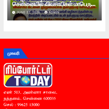
சென்னையில் விவசாயிகள் மாபெரும்
உண்ணாவிரத போராட்டம் !
JUNE 27, 2026
ADMIN
முகவரி