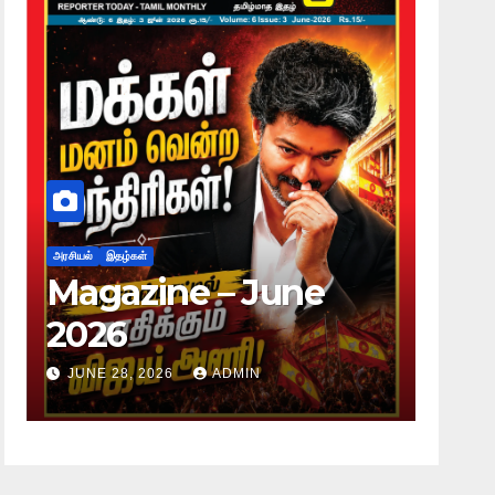
அரசியல்
இதழ்கள்
அரசியல்
இத
Magazine – June
Maga
2026
202
JUNE 28, 2026
ADMIN
JUNE 2