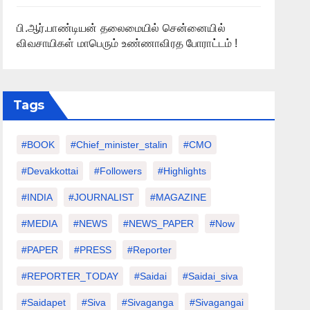
பி.ஆர்.பாண்டியன் தலைமையில் சென்னையில்
விவசாயிகள் மாபெரும் உண்ணாவிரத போராட்டம் !
Tags
#BOOK
#chief_minister_stalin
#CMO
#devakkottai
#followers
#highlights
#INDIA
#JOURNALIST
#MAGAZINE
#MEDIA
#NEWS
#NEWS_PAPER
#Now
#PAPER
#PRESS
#Reporter
#REPORTER_TODAY
#saidai
#saidai_siva
#saidapet
#Siva
#Sivaganga
#sivagangai