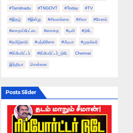
#tamilnadu
#TNGOVT
#today
#TV
#இதழ்
#இன்று
#சிவகங்கை
#சிவா
#சேனல்
#சைதாப்பேட்டை
#சைதை
#டிவி
#டுடே
#தமிழ்நாடு
#பத்திரிகை
#மீடியா
#முதல்வர்
#ரிப்போர்ட்டர்
#ரிப்போர்ட்டர்_டுடே
Chennai
இந்தியா
சென்னை
Posts Slider