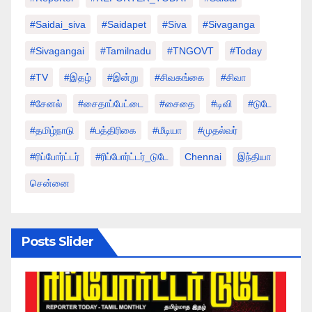
#saidai_siva
#saidapet
#Siva
#Sivaganga
#sivagangai
#tamilnadu
#TNGOVT
#today
#TV
#இதழ்
#இன்று
#சிவகங்கை
#சிவா
#சேனல்
#சைதாப்பேட்டை
#சைதை
#டிவி
#டுடே
#தமிழ்நாடு
#பத்திரிகை
#மீடியா
#முதல்வர்
#ரிப்போர்ட்டர்
#ரிப்போர்ட்டர்_டுடே
Chennai
இந்தியா
சென்னை
Posts Slider