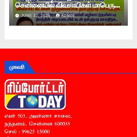
சென்னையில் விவசாயிகள் மாபெரும்
உண்ணாவிரத போராட்டம் !
JUNE 27, 2026
ADMIN
முகவரி