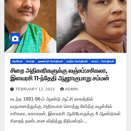
அரசியல்
செய்தி
தலைப்புச் செய்திகள்
மாநில செய்திகள்
மாவட்ட செய்திகள்
சிறை அதிகாரிகளுக்கு லஞ்சம்:சசிகலா,
இளவரசி 11-ந்தேதி ஆஜராகுமாறு சம்மன்
FEBRUARY 12, 2022
ADMIN
கடந்த 1991-96-ம் ஆண்டு ஆட்சி காலத்தில்
வருமானத்துக்கு அதிகமாக சொத்து சேர்த்த வழக்கில்
சசிகலா, சுகாகரன், இளவரசி ஆகியோருக்கு 4 ஆண்டுகள்
சிறைத் தண்டனை விதித்து நீதிமன்றம்…