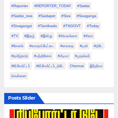
#Reporter
#REPORTER_TODAY
#saidai
#saidai_siva
#saidapet
#Siva
#Sivaganga
#sivagangai
#tamilnadu
#TNGOVT
#today
#TV
#இதழ்
#இன்று
#சிவகங்கை
#சிவா
#சேனல்
#சைதாப்பேட்டை
#சைதை
#டிவி
#டுடே
#தமிழ்நாடு
#பத்திரிகை
#மீடியா
#முதல்வர்
#ரிப்போர்ட்டர்
#ரிப்போர்ட்டர்_டுடே
Chennai
இந்தியா
சென்னை
Posts Slider