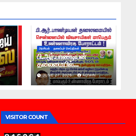
அரசியல்
தலைப்புச் செய்திகள்
பி.ஆர்.பாண்டியன்
தலைமையில்
சென்னையில்
N
JUNE 27, 2026
ADMIN
விவசாயிகள் மாபெரும்
உண்ணாவிரத போராட்டம் !
VISITOR COUNT