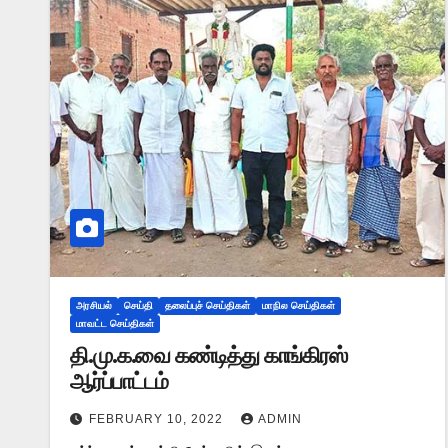
அரசியல்
செய்தி
தலைப்புச் செய்திகள்
மாநில செய்திகள்
மாவட்ட செய்திகள்
தி.மு.க.வை கண்டித்து காங்கிரஸ்
ஆர்ப்பாட்டம்
FEBRUARY 10, 2022
ADMIN