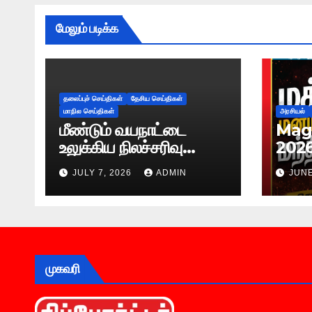
மேலும் படிக்க
தலைப்புச் செய்திகள்
தேசிய செய்திகள்
மாநில செய்திகள்
அரசியல்
மீண்டும் வயநாட்டை
Maga
உலுக்கிய நிலச்சரிவு
202
-அதிர்ச்சியூட்டும்
JULY 7, 2026
ADMIN
JUNE
காட்சிகள்!
முகவரி