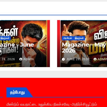
இதழ்கள்
அரசியல்
இதழ்கள்
zine – June
Magazine – May
6
2026
 28, 2026
ADMIN
JUNE 28, 2026
ADMI
தற்போது
மீண்டும் வயநாட்டை உலுக்கிய நிலச்சரிவு -அதிர்ச்சியூட்டும்