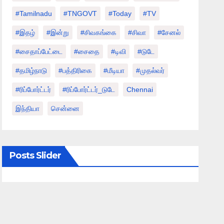
#tamilnadu
#TNGOVT
#today
#TV
#இதழ்
#இன்று
#சிவகங்கை
#சிவா
#சேனல்
#சைதாப்பேட்டை
#சைதை
#டிவி
#டுடே
#தமிழ்நாடு
#பத்திரிகை
#மீடியா
#முதல்வர்
#ரிப்போர்ட்டர்
#ரிப்போர்ட்டர்_டுடே
Chennai
இந்தியா
சென்னை
Posts Slider