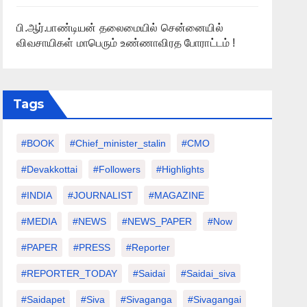
பி.ஆர்.பாண்டியன் தலைமையில் சென்னையில்
விவசாயிகள் மாபெரும் உண்ணாவிரத போராட்டம் !
Tags
#BOOK
#chief_minister_stalin
#CMO
#devakkottai
#followers
#highlights
#INDIA
#JOURNALIST
#MAGAZINE
#MEDIA
#NEWS
#NEWS_PAPER
#Now
#PAPER
#PRESS
#Reporter
#REPORTER_TODAY
#saidai
#saidai_siva
#saidapet
#Siva
#Sivaganga
#sivagangai