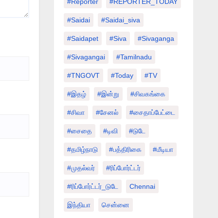
#Reporter
#REPORTER_TODAY
#saidai
#saidai_siva
#saidapet
#Siva
#Sivaganga
#sivagangai
#tamilnadu
#TNGOVT
#today
#TV
#இதழ்
#இன்று
#சிவகங்கை
#சிவா
#சேனல்
#சைதாப்பேட்டை
#சைதை
#டிவி
#டுடே
#தமிழ்நாடு
#பத்திரிகை
#மீடியா
#முதல்வர்
#ரிப்போர்ட்டர்
#ரிப்போர்ட்டர்_டுடே
Chennai
இந்தியா
சென்னை