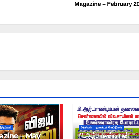
Magazine – February 2
இதழ்கள்
அரசியல்
தலைப்புச் செய்திகள்
zine – May
பி.ஆர்.பாண்டியன்