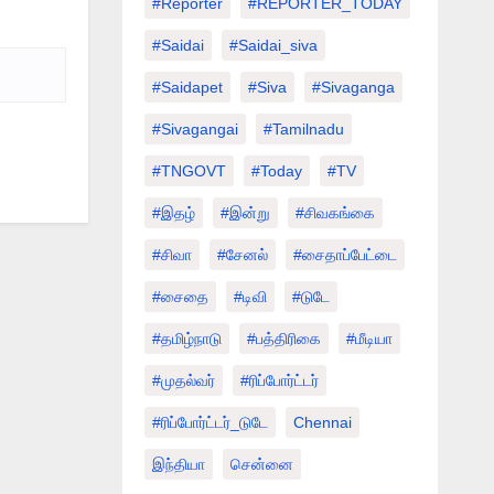
#Reporter
#REPORTER_TODAY
#saidai
#saidai_siva
#saidapet
#Siva
#Sivaganga
#sivagangai
#tamilnadu
#TNGOVT
#today
#TV
#இதழ்
#இன்று
#சிவகங்கை
#சிவா
#சேனல்
#சைதாப்பேட்டை
#சைதை
#டிவி
#டுடே
#தமிழ்நாடு
#பத்திரிகை
#மீடியா
#முதல்வர்
#ரிப்போர்ட்டர்
#ரிப்போர்ட்டர்_டுடே
Chennai
இந்தியா
சென்னை