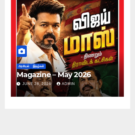
அர
ப
அரசியல்
இதழ்கள்
Magazine – May 2026
ச
ம
JUNE 28, 2026
ADMIN