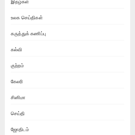
இதழ்கள்
உலக செய்திகள்
கருத்துக் கணிப்பு
கல்வி
குற்றம்
கேலரி
சினிமா
செய்தி
ஜோதிடம்