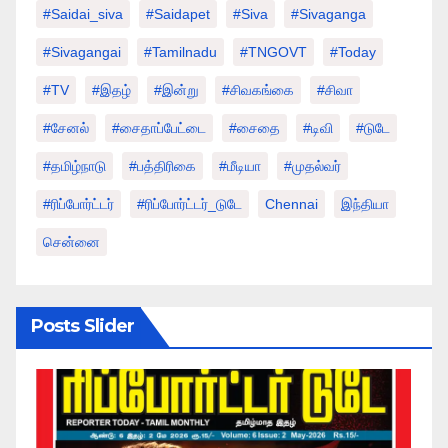
#saidai_siva
#saidapet
#Siva
#Sivaganga
#sivagangai
#tamilnadu
#TNGOVT
#today
#TV
#இதழ்
#இன்று
#சிவகங்கை
#சிவா
#சேனல்
#சைதாப்பேட்டை
#சைதை
#டிவி
#டுடே
#தமிழ்நாடு
#பத்திரிகை
#மீடியா
#முதல்வர்
#ரிப்போர்ட்டர்
#ரிப்போர்ட்டர்_டுடே
Chennai
இந்தியா
சென்னை
Posts Slider