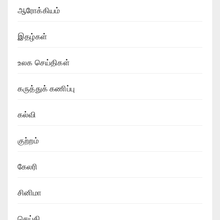
ஆரோக்கியம்
இதழ்கள்
உலக செய்திகள்
கருத்துக் கணிப்பு
கல்வி
குற்றம்
கேலரி
சினிமா
செய்தி