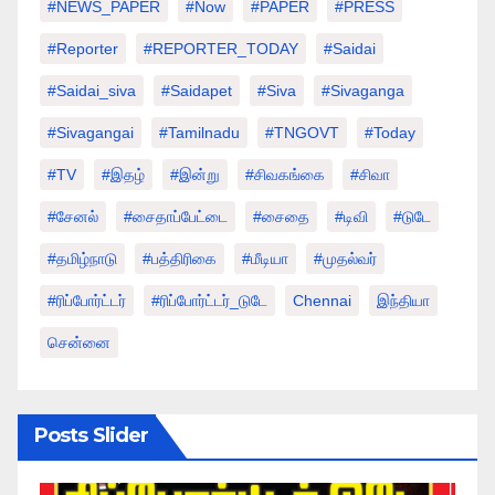
#NEWS_PAPER
#Now
#PAPER
#PRESS
#Reporter
#REPORTER_TODAY
#saidai
#saidai_siva
#saidapet
#Siva
#Sivaganga
#sivagangai
#tamilnadu
#TNGOVT
#today
#TV
#இதழ்
#இன்று
#சிவகங்கை
#சிவா
#சேனல்
#சைதாப்பேட்டை
#சைதை
#டிவி
#டுடே
#தமிழ்நாடு
#பத்திரிகை
#மீடியா
#முதல்வர்
#ரிப்போர்ட்டர்
#ரிப்போர்ட்டர்_டுடே
Chennai
இந்தியா
சென்னை
Posts Slider