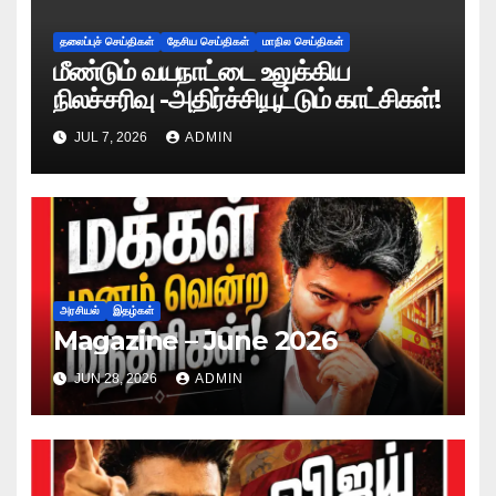
தலைப்புச் செய்திகள்
தேசிய செய்திகள்
மாநில செய்திகள்
மீண்டும் வயநாட்டை உலுக்கிய
நிலச்சரிவு -அதிர்ச்சியூட்டும் காட்சிகள்!
JUL 7, 2026
ADMIN
அரசியல்
இதழ்கள்
Magazine – June 2026
JUN 28, 2026
ADMIN