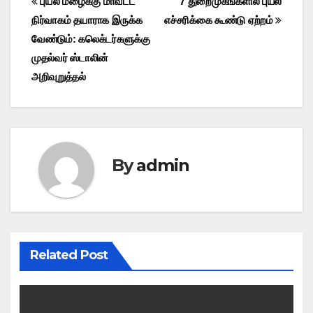
Post
புயல் மழைக்கு மாவட்ட
7 துறைமுகங்களில் புயல்
நிர்வாகம் தயாராக இருக்க
எச்சரிக்கை கூண்டு ஏற்றம்
navigation
வேண்டும்: கலெக்டர்களுக்கு
முதல்வர் ஸ்டாலின்
அறிவுறுத்தல்
By
admin
Related Post