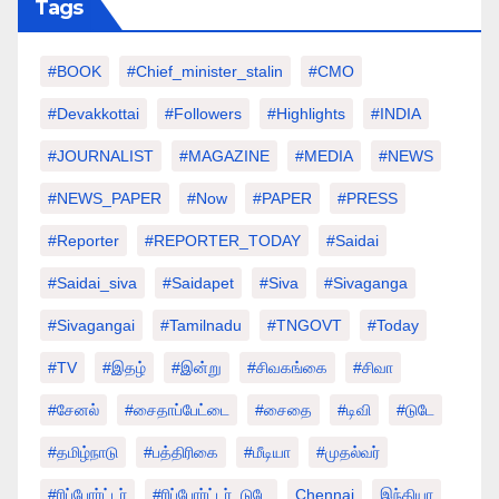
Tags
#BOOK
#chief_minister_stalin
#CMO
#devakkottai
#followers
#highlights
#INDIA
#JOURNALIST
#MAGAZINE
#MEDIA
#NEWS
#NEWS_PAPER
#Now
#PAPER
#PRESS
#Reporter
#REPORTER_TODAY
#saidai
#saidai_siva
#saidapet
#Siva
#Sivaganga
#sivagangai
#tamilnadu
#TNGOVT
#today
#TV
#இதழ்
#இன்று
#சிவகங்கை
#சிவா
#சேனல்
#சைதாப்பேட்டை
#சைதை
#டிவி
#டுடே
#தமிழ்நாடு
#பத்திரிகை
#மீடியா
#முதல்வர்
#ரிப்போர்ட்டர்
#ரிப்போர்ட்டர்_டுடே
Chennai
இந்தியா