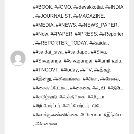
##BOOK
,
##CMO
,
##devakkottai
,
##INDIA
,
##JOURNALIST
,
##MAGAZINE
,
##MEDIA
,
##NEWS
,
##NEWS_PAPER
,
##Now
,
##PAPER
,
##PRESS
,
##Reporter
,
##REPORTER_TODAY
,
##saidai
,
##saidai_siva
,
##saidapet
,
##Siva
,
##Sivaganga
,
##sivagangai
,
##tamilnadu
,
##TNGOVT
,
##today
,
##TV
,
##இதழ்
,
##இன்று
,
##சிவகங்கை
,
##சிவா
,
##சேனல்
,
##சைதாப்பேட்டை
,
##சைதை
,
##டிவி
,
##டுடே
,
##தமிழ்நாடு
,
##பத்திரிகை
,
##மீடியா
,
##ரிப்போர்ட்டர்
,
##ரிப்போர்ட்டர்_டுடே
,
##வாக்குஎண்ணிக்கை
,
#Chennai
,
#இந்தியா
,
#சென்னை