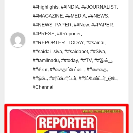
##highlights
,
##INDIA
,
##JOURNALIST
,
##MAGAZINE
,
##MEDIA
,
##NEWS
,
##NEWS_PAPER
,
##Now
,
##PAPER
,
##PRESS
,
##Reporter
,
##REPORTER_TODAY
,
##saidai
,
##saidai_siva
,
##saidapet
,
##Siva
,
##tamilnadu
,
##today
,
##TV
,
##இன்று
,
##சிவா
,
##சைதாப்பேட்டை
,
##சைதை
,
##டுடே
,
##ரிப்போர்ட்டர்
,
##ரிப்போர்ட்டர்_டுடே
,
#Chennai