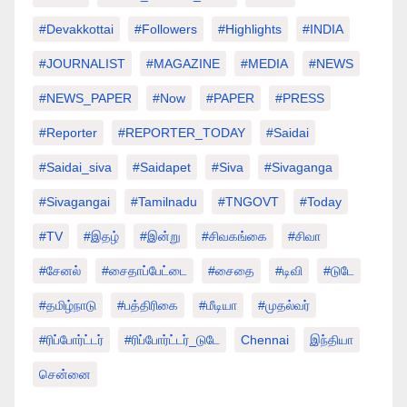
#devakkottai
#followers
#highlights
#INDIA
#JOURNALIST
#MAGAZINE
#MEDIA
#NEWS
#NEWS_PAPER
#Now
#PAPER
#PRESS
#Reporter
#REPORTER_TODAY
#saidai
#saidai_siva
#saidapet
#Siva
#Sivaganga
#sivagangai
#tamilnadu
#TNGOVT
#today
#TV
#இதழ்
#இன்று
#சிவகங்கை
#சிவா
#சேனல்
#சைதாப்பேட்டை
#சைதை
#டிவி
#டுடே
#தமிழ்நாடு
#பத்திரிகை
#மீடியா
#முதல்வர்
#ரிப்போர்ட்டர்
#ரிப்போர்ட்டர்_டுடே
Chennai
இந்தியா
சென்னை