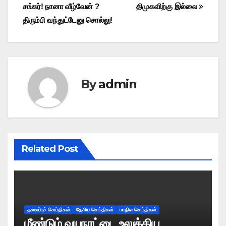
சங்கர்! நானா வீழ்வேன் ?
திமுகவிற்கு இல்லை
navigation
திரும்பி வந்துட்டேனு சொல்லு!
By
admin
Related Post
தலைப்புச் செய்திகள்
தேசிய செய்திகள்
மாநில செய்திகள்
மீண்டும் வயநாட்டை உலுக்கிய