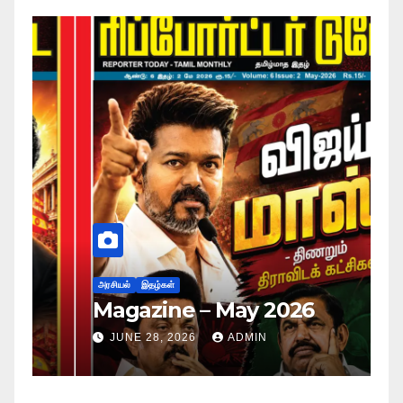
அர
ப
அரசியல்
இதழ்கள்
Magazine – May 2026
ச
ம
JUNE 28, 2026
ADMIN