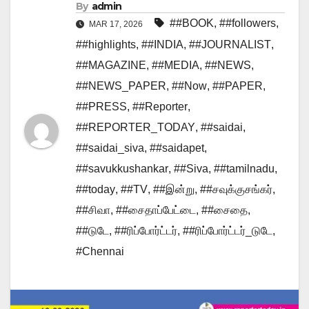
By
admin
##BOOK
,
##followers
,
MAR 17, 2026
##highlights
,
##INDIA
,
##JOURNALIST
,
##MAGAZINE
,
##MEDIA
,
##NEWS
,
##NEWS_PAPER
,
##Now
,
##PAPER
,
##PRESS
,
##Reporter
,
##REPORTER_TODAY
,
##saidai
,
##saidai_siva
,
##saidapet
,
##savukkushankar
,
##Siva
,
##tamilnadu
,
##today
,
##TV
,
##இன்று
,
##சவுக்குசங்கர்
,
##சிவா
,
##சைதாப்பேட்டை
,
##சைதை
,
##டுடே
,
##ரிப்போர்ட்டர்
,
##ரிப்போர்ட்டர்_டுடே
,
#Chennai