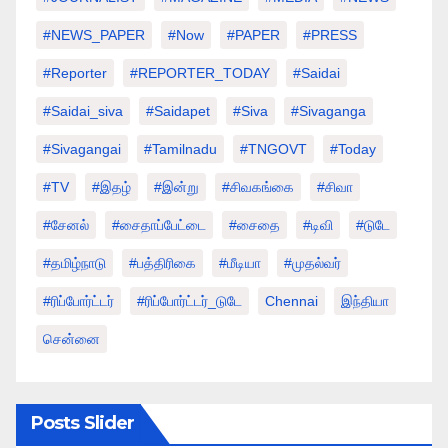
#NEWS_PAPER
#Now
#PAPER
#PRESS
#Reporter
#REPORTER_TODAY
#saidai
#saidai_siva
#saidapet
#Siva
#Sivaganga
#sivagangai
#tamilnadu
#TNGOVT
#today
#TV
#இதழ்
#இன்று
#சிவகங்கை
#சிவா
#சேனல்
#சைதாப்பேட்டை
#சைதை
#டிவி
#டுடே
#தமிழ்நாடு
#பத்திரிகை
#மீடியா
#முதல்வர்
#ரிப்போர்ட்டர்
#ரிப்போர்ட்டர்_டுடே
Chennai
இந்தியா
சென்னை
Posts Slider