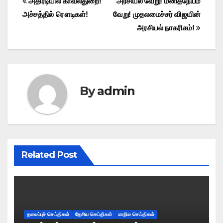
Post
அதிரடியில் காவல்துறை!
அரசியல் வேறு! மனிதநேயம்
அச்சத்தில் ரௌடிகள்!
வேறு! முதலமைச்சர் விஜயின்
navigation
அரசியல் நாகரிகம்!
By
admin
Related Post
தலைப்புச் செய்திகள்
தேசிய செய்திகள்
மாநில செய்திகள்