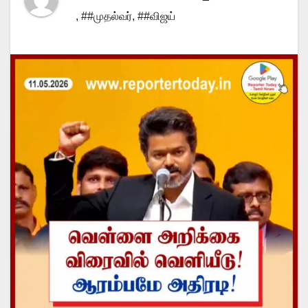
,
##முதல்வர்
,
##விஜய்