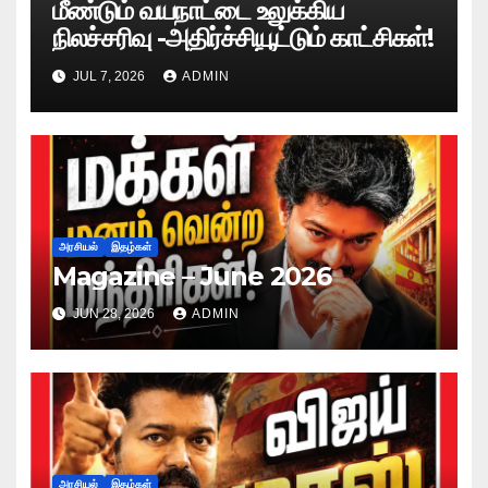
மீண்டும் வயநாட்டை உலுக்கிய
நிலச்சரிவு -அதிர்ச்சியூட்டும் காட்சிகள்!
JUL 7, 2026
ADMIN
அரசியல்
இதழ்கள்
Magazine – June 2026
JUN 28, 2026
ADMIN
அரசியல்
இதழ்கள்