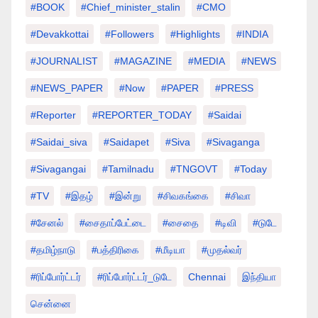
#BOOK
#chief_minister_stalin
#CMO
#devakkottai
#followers
#highlights
#INDIA
#JOURNALIST
#MAGAZINE
#MEDIA
#NEWS
#NEWS_PAPER
#Now
#PAPER
#PRESS
#Reporter
#REPORTER_TODAY
#saidai
#saidai_siva
#saidapet
#Siva
#Sivaganga
#sivagangai
#tamilnadu
#TNGOVT
#today
#TV
#இதழ்
#இன்று
#சிவகங்கை
#சிவா
#சேனல்
#சைதாப்பேட்டை
#சைதை
#டிவி
#டுடே
#தமிழ்நாடு
#பத்திரிகை
#மீடியா
#முதல்வர்
#ரிப்போர்ட்டர்
#ரிப்போர்ட்டர்_டுடே
Chennai
இந்தியா
சென்னை