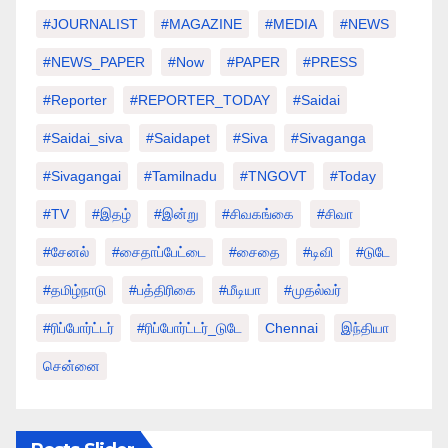
#JOURNALIST
#MAGAZINE
#MEDIA
#NEWS
#NEWS_PAPER
#Now
#PAPER
#PRESS
#Reporter
#REPORTER_TODAY
#saidai
#saidai_siva
#saidapet
#Siva
#Sivaganga
#sivagangai
#tamilnadu
#TNGOVT
#today
#TV
#இதழ்
#இன்று
#சிவகங்கை
#சிவா
#சேனல்
#சைதாப்பேட்டை
#சைதை
#டிவி
#டுடே
#தமிழ்நாடு
#பத்திரிகை
#மீடியா
#முதல்வர்
#ரிப்போர்ட்டர்
#ரிப்போர்ட்டர்_டுடே
Chennai
இந்தியா
சென்னை