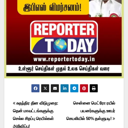
Post
சுதந்திர தின விடுமுறை:
சென்னை மெட்ரோ ரயில்
தென் மாவட்டங்களுக்கு
பயனர்களுக்கு ஊபர்
navigation
செல்ல சிறப்பு ரெயில்கள்
செயலியில் 50% தள்ளுபடி!
அறிவிப்பு!