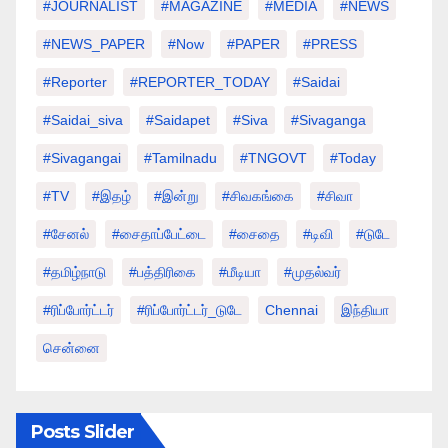
#JOURNALIST
#MAGAZINE
#MEDIA
#NEWS
#NEWS_PAPER
#Now
#PAPER
#PRESS
#Reporter
#REPORTER_TODAY
#saidai
#saidai_siva
#saidapet
#Siva
#Sivaganga
#sivagangai
#tamilnadu
#TNGOVT
#today
#TV
#இதழ்
#இன்று
#சிவகங்கை
#சிவா
#சேனல்
#சைதாப்பேட்டை
#சைதை
#டிவி
#டுடே
#தமிழ்நாடு
#பத்திரிகை
#மீடியா
#முதல்வர்
#ரிப்போர்ட்டர்
#ரிப்போர்ட்டர்_டுடே
Chennai
இந்தியா
சென்னை
Posts Slider