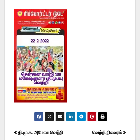
Post
தி.மு.க. அமோக வெற்றி
வெற்றி நிலவரம்