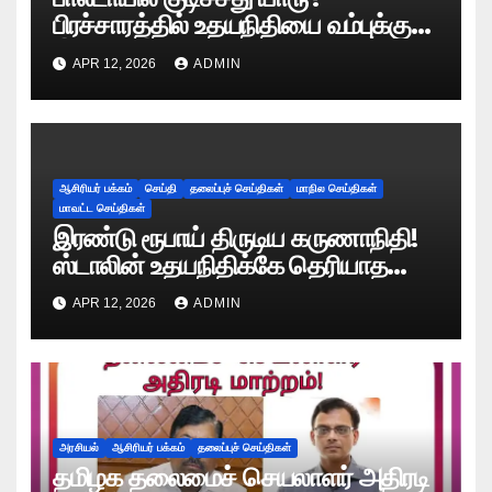
பிரச்சாரத்தில் உதயநிதியை வம்புக்கு
இழுத்த இபிஎஸ்!
APR 12, 2026
ADMIN
ஆசிரியர் பக்கம்
செய்தி
தலைப்புச் செய்திகள்
மாநில செய்திகள்
மாவட்ட செய்திகள்
இரண்டு ரூபாய் திருடிய கருணாநிதி!
ஸ்டாலின் உதயநிதிக்கே தெரியாத
ரகசியத்தை சொன்ன காளியம்மாள்!
APR 12, 2026
ADMIN
அரசியல்
ஆசிரியர் பக்கம்
தலைப்புச் செய்திகள்
தமிழக தலைமைச் செயலாளர் அதிரடி