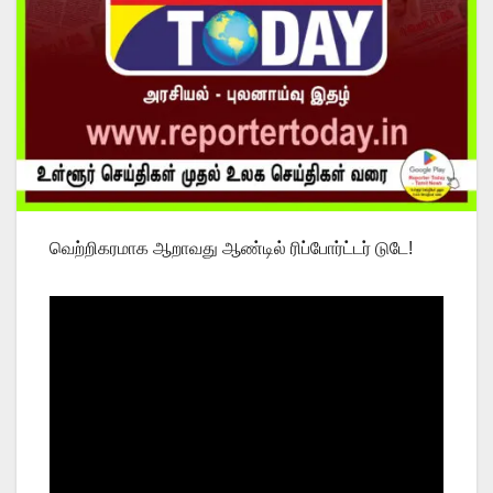
வெற்றிகரமாக ஆறாவது ஆண்டில் ரிப்போர்ட்டர் டுடே!