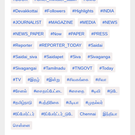
#devakkottai
#followers
#highlights
#INDIA
#JOURNALIST
#MAGAZINE
#MEDIA
#NEWS
#NEWS_PAPER
#Now
#PAPER
#PRESS
#Reporter
#REPORTER_TODAY
#saidai
#saidai_siva
#saidapet
#Siva
#Sivaganga
#sivagangai
#tamilnadu
#TNGOVT
#today
#TV
#இதழ்
#இன்று
#சிவகங்கை
#சிவா
#சேனல்
#சைதாப்பேட்டை
#சைதை
#டிவி
#டுடே
#தமிழ்நாடு
#பத்திரிகை
#மீடியா
#முதல்வர்
#ரிப்போர்ட்டர்
#ரிப்போர்ட்டர்_டுடே
Chennai
இந்தியா
சென்னை