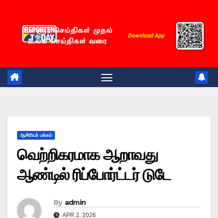
Skip
to
content
ஆசிரியர் பக்கம்
வெற்றிகரமாக ஆறாவது
ஆண்டில் ரிப்போர்ட்டர் டுடே
By
admin
APR 2, 2026