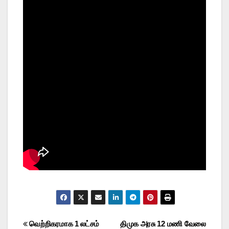
Post
வெற்றிகரமாக 1 லட்சம்
திமுக அரசு 12 மணி வேலை