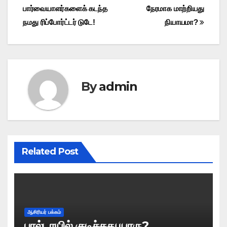
பார்வையாளர்களைக் கடந்த
நேரமாக மாற்றியது
navigation
நமது ரிப்போர்ட்டர் டுடே!
நியாயமா?
By
admin
Related Post
ஆசிரியர் பக்கம்
பால்டாயில் குடிச்சது யாரு?