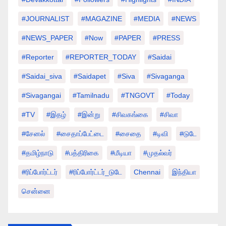
#JOURNALIST
#MAGAZINE
#MEDIA
#NEWS
#NEWS_PAPER
#Now
#PAPER
#PRESS
#Reporter
#REPORTER_TODAY
#saidai
#saidai_siva
#saidapet
#Siva
#Sivaganga
#sivagangai
#tamilnadu
#TNGOVT
#today
#TV
#இதழ்
#இன்று
#சிவகங்கை
#சிவா
#சேனல்
#சைதாப்பேட்டை
#சைதை
#டிவி
#டுடே
#தமிழ்நாடு
#பத்திரிகை
#மீடியா
#முதல்வர்
#ரிப்போர்ட்டர்
#ரிப்போர்ட்டர்_டுடே
Chennai
இந்தியா
சென்னை