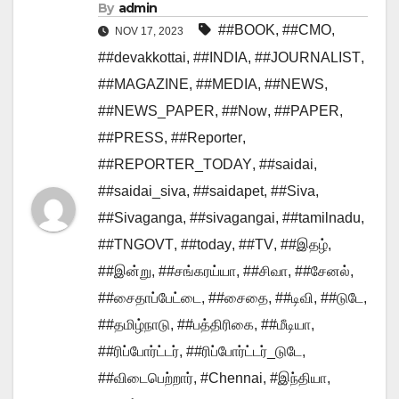
By
admin
##BOOK
,
##CMO
,
NOV 17, 2023
##devakkottai
,
##INDIA
,
##JOURNALIST
,
##MAGAZINE
,
##MEDIA
,
##NEWS
,
##NEWS_PAPER
,
##Now
,
##PAPER
,
##PRESS
,
##Reporter
,
##REPORTER_TODAY
,
##saidai
,
##saidai_siva
,
##saidapet
,
##Siva
,
##Sivaganga
,
##sivagangai
,
##tamilnadu
,
##TNGOVT
,
##today
,
##TV
,
##இதழ்
,
##இன்று
,
##சங்கரய்யா
,
##சிவா
,
##சேனல்
,
##சைதாப்பேட்டை
,
##சைதை
,
##டிவி
,
##டுடே
,
##தமிழ்நாடு
,
##பத்திரிகை
,
##மீடியா
,
##ரிப்போர்ட்டர்
,
##ரிப்போர்ட்டர்_டுடே
,
##விடைபெற்றார்
,
#Chennai
,
#இந்தியா
,