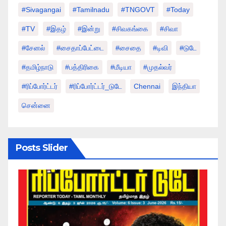
#sivagangai
#tamilnadu
#TNGOVT
#today
#TV
#இதழ்
#இன்று
#சிவகங்கை
#சிவா
#சேனல்
#சைதாப்பேட்டை
#சைதை
#டிவி
#டுடே
#தமிழ்நாடு
#பத்திரிகை
#மீடியா
#முதல்வர்
#ரிப்போர்ட்டர்
#ரிப்போர்ட்டர்_டுடே
Chennai
இந்தியா
சென்னை
Posts Slider