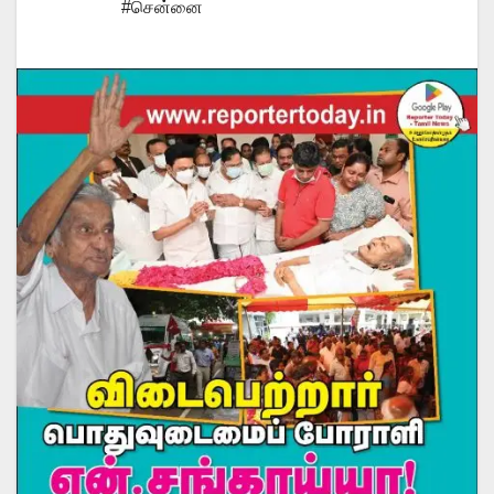
#சென்னை