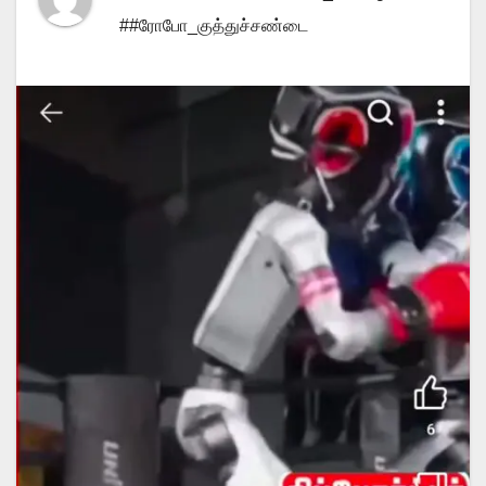
##ரோபோ_குத்துச்சண்டை