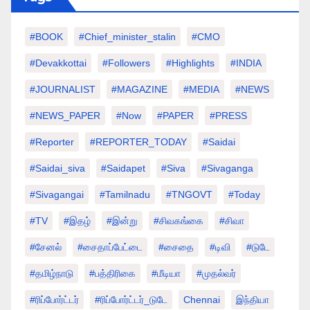
#BOOK
#chief_minister_stalin
#CMO
#devakkottai
#followers
#highlights
#INDIA
#JOURNALIST
#MAGAZINE
#MEDIA
#NEWS
#NEWS_PAPER
#Now
#PAPER
#PRESS
#Reporter
#REPORTER_TODAY
#saidai
#saidai_siva
#saidapet
#Siva
#Sivaganga
#sivagangai
#tamilnadu
#TNGOVT
#today
#TV
#இதழ்
#இன்று
#சிவகங்கை
#சிவா
#சேனல்
#சைதாப்பேட்டை
#சைதை
#டிவி
#டுடே
#தமிழ்நாடு
#பத்திரிகை
#மீடியா
#முதல்வர்
#ரிப்போர்ட்டர்
#ரிப்போர்ட்டர்_டுடே
Chennai
இந்தியா