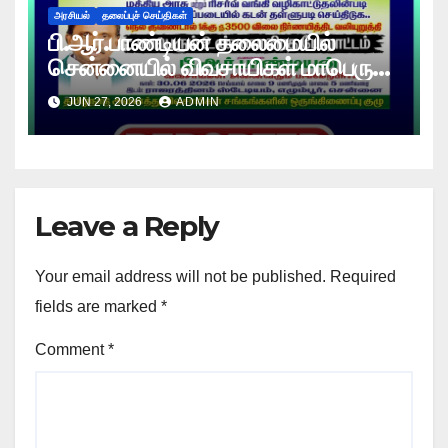
அரசியல்
தலைப்புச் செய்திகள்
பி.ஆர்.பாண்டியன் தலைமையில்
சென்னையில் விவசாயிகள் மாபெரும்
உண்ணாவிரத போராட்டம் !
JUN 27, 2026
ADMIN
Leave a Reply
Your email address will not be published.
Required
fields are marked
*
Comment
*