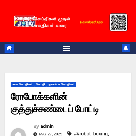
Skip
to
content
உலக செய்திகள்
செய்தி
தலைப்புச் செய்திகள்
ரோபோக்களின்
குத்துச்சண்டைப் போட்டி
By
admin
##robot_boxing
,
MAY 27, 2025